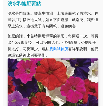
澆水和施肥要點
澆水是門藝術。矮牽牛怕濕，土壤表面乾了再澆水。你
可以用手指插進去試，如果下面還濕，就別澆。我習慣
早上澆水，這樣葉子有時間乾，避免病害。
施肥的話，小苗時期用稀釋的液肥，每兩週一次。等長
出4-6片真葉後，可以換開花肥。但別過量，否則葉子
長太好，花反而少。這點
農業試驗所
有詳細說明，他們
建議氮磷鉀比例要平衡。