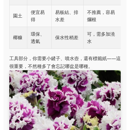
便宜易
易板結、排
不推薦，容易
園土
得
水差
爛根
環保、
可，需多加澆
椰糠
保水性稍差
透氣
水
工具部分，你需要小鏟子、噴水壺，還有標籤紙——這
很重要，不然種多了會忘記哪盆是哪種。