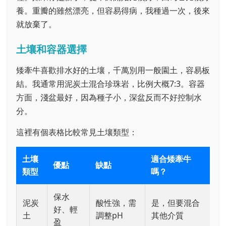
養。重瓣的雖然漂亮，但容易得病，我種過一次，後來
就放棄了。
土壤和容器選擇
矮牽牛喜歡排水好的土壤，千萬別用一般園土，容易板
結。我通常用泥炭土混合珍珠岩，比例大概7:3。容器
方面，淺盆最好，因為種子小，深盆反而不好控制水
分。
這裡有個表格比較常見土壤類型：
土壤
適合矮牽牛
優點
缺點
類型
嗎？
保水
泥炭
酸性強，需
是，但要混合
好、輕
土
調整pH
其他介質
盈