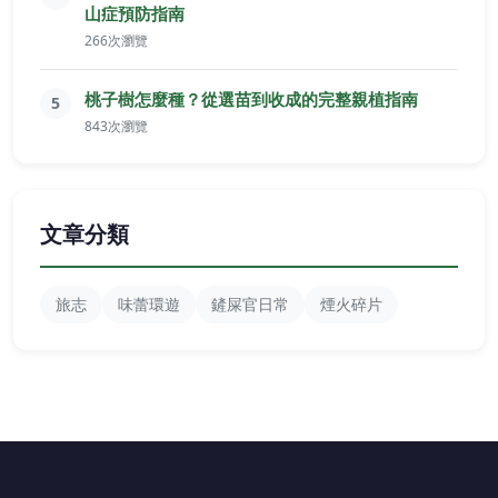
山症預防指南
266次瀏覽
桃子樹怎麼種？從選苗到收成的完整親植指南
5
843次瀏覽
文章分類
旅志
味蕾環遊
鏟屎官日常
煙火碎片