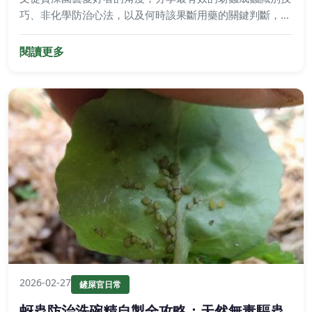
巧、非化學防治心法，以及何時該果斷用藥的關鍵判斷，教
你徹底擺脫蚜蟲困擾。
閱讀更多
2026-02-27
鏟屎官日常
蚜蟲防治洗碗精自製全攻略：天然無毒驅蟲