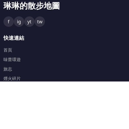
琳琳的散步地圖
f
ig
yt
tw
快速連結
首頁
味蕾環遊
旅志
煙火碎片
鏟屎官日常
服務與資源
關於琳琳的散步地圖
隱私政策