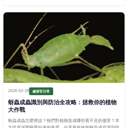
2026-02-28
鏟屎官日常
蚜蟲成蟲識別與防治全攻略：拯救你的植物
大作戰
蚜蟲成蟲怎麼辨認？牠們對植物造成哪些看不見的傷害？本
文從資深園藝愛好者的角度，分享最有效的蚜蟲成蟲識別技