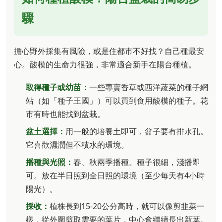
驟
擔心野外採集有風險，或是住都市不好找？自己種最安
心。酸模的生命力很強，非常適合新手在陽台種植。
取得種子或幼苗：
一些專賣香草或西洋蔬菜的種子網
站（如「種子王國」）可以買到食用酸模的種子。花
市有時也能找到盆栽。
盆土選擇：
用一般的培養土即可，盆子要有排水孔。
它喜歡濕潤但不積水的環境。
播種與光照：
春、秋兩季播種。種子很細，淺播即
可。放在半日照到全日照的環境（至少每天有4小時
陽光）。
採收：
植株長到15-20公分高時，就可以像剪韭菜一
樣，從外圍剪取需要的葉片，中心會繼續長出新葉。