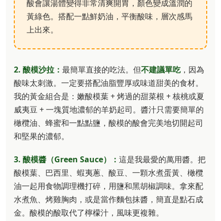
酸會讓湯體變得非常清爽開胃，顏色變成溫潤的
黃綠色。搭配一點鮮奶油，平衡酸味，層次感馬
上出來。
2. 酸模沙拉：
最簡單直接的吃法。但
不建議單吃
，因為
酸味太刺激。一定要搭配油脂豐厚或味道甜美的食材。
我的黃金組合是：嫩酸模葉 + 烤過的甜菜根 + 核桃或夏
威夷豆 + 一塊質地濃郁的羊奶起司。醬汁只需要簡單的
橄欖油、蜂蜜和一點點鹽，酸模的酸會完美地切開起司
和堅果的濃郁。
3. 酸模醬（Green Sauce）：
這是我最愛的萬用醬。把
酸模葉、巴西里、蝦夷蔥、酸豆、一顆水煮蛋黃、橄欖
油一起用食物調理機打碎，用鹽和黑胡椒調味。拿來配
水煮魚、烤雞胸肉，或是當作麵包抹醬，簡直是點石成
金。酸模的酸取代了檸檬汁，風味更複雜。