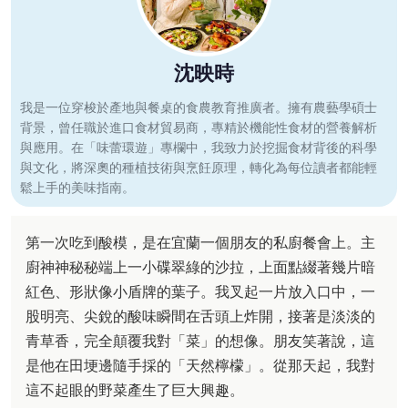
沈映時
我是一位穿梭於產地與餐桌的食農教育推廣者。擁有農藝學碩士
背景，曾任職於進口食材貿易商，專精於機能性食材的營養解析
與應用。在「味蕾環遊」專欄中，我致力於挖掘食材背後的科學
與文化，將深奧的種植技術與烹飪原理，轉化為每位讀者都能輕
鬆上手的美味指南。
第一次吃到酸模，是在宜蘭一個朋友的私廚餐會上。主
廚神神秘秘端上一小碟翠綠的沙拉，上面點綴著幾片暗
紅色、形狀像小盾牌的葉子。我叉起一片放入口中，一
股明亮、尖銳的酸味瞬間在舌頭上炸開，接著是淡淡的
青草香，完全顛覆我對「菜」的想像。朋友笑著說，這
是他在田埂邊隨手採的「天然檸檬」。從那天起，我對
這不起眼的野菜產生了巨大興趣。