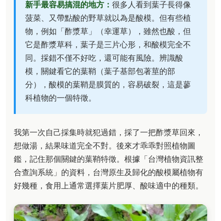
新手最容易搞混的地方：
很多人看到葉子長得像
菠菜、又帶點酸的野草就以為是酸模。但有些植
物，例如「酢漿草」（幸運草），雖然也酸，但
它是酢漿草科，葉子是三片心形，和酸模完全不
同。採錯不僅不好吃，還可能有風險。辨識酸
模，關鍵看它的葉鞘（葉子基部包著莖的部
分），酸模的葉鞘是膜質的，容易破裂，這是蓼
科植物的一個特徵。
我第一次自己採集時就犯過錯，採了一把酢漿草回來，
想做湯，結果味道完全不對。後來才乖乖對照植物圖
鑑，記住那個關鍵的葉鞘特徵。根據「台灣植物資訊整
合查詢系統」的資料，台灣原生及歸化的酸模屬植物有
好幾種，食用上通常選擇葉片肥厚、酸味適中的種類。