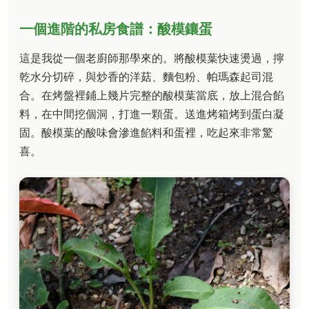
一個進階的私房食譜：酸模鑲蛋
這是我從一個老廚師那學來的。將酸模葉快速燙過，擰
乾水分切碎，與炒香的洋菇、麵包粉、帕瑪森起司混
合。在烤盤裡鋪上幾片完整的酸模葉當底，放上混合餡
料，在中間挖個洞，打進一顆蛋。送進烤箱烤到蛋白凝
固。酸模葉的酸味會滲進餡料和蛋裡，吃起來非常驚
喜。