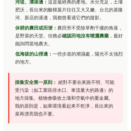
河堤、溝渠邊：
這是最經典的產地。水分充足，土壤
肥沃，長出來的酸模葉片往往又大又嫩。台北的基隆
河、新店的溪邊，我都曾看過它們的蹤影。
休耕的農田或田埂：
農田旁不受除草劑干擾的角落，
是野菜的天堂。但務必
確認田地沒有噴灑農藥
，最好
能詢問當地農夫。
低海拔的山徑邊：
一些步道的潮濕處，陽光不太強烈
的地方。
採集安全第一原則：
絕對不要在來路不明、可能
受污染（如工業區排水口、車流量大的路邊）的
地方採集。植物會吸收土壤和空氣中的重金屬。
我的原則是，如果環境看起來不乾淨，長出來的
菜再漂亮我也不要。