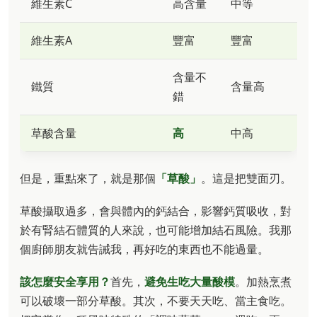
維生素C
高含量
中等
維生素A
豐富
豐富
含量不
鐵質
含量高
錯
草酸含量
高
中高
但是，重點來了，就是那個
「草酸」
。這是把雙面刃。
草酸攝取過多，會與體內的鈣結合，影響鈣質吸收，對
於有腎結石體質的人來說，也可能增加結石風險。我那
個廚師朋友就告誡我，再好吃的東西也不能過量。
該怎麼安全享用？
首先，
避免生吃大量酸模
。加熱烹煮
可以破壞一部分草酸。其次，不要天天吃、當主食吃。