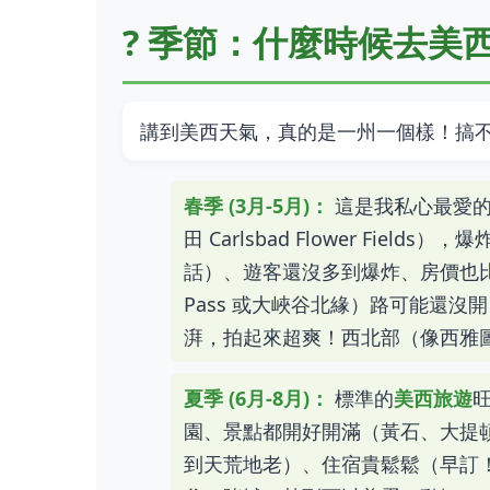
?️ 季節：什麼時候去
講到美西天氣，真的是一州一個樣！搞
春季 (3月-5月)：
這是我私心最愛
田 Carlsbad Flower Fi
話）、遊客還沒多到爆炸、房價也比
Pass 或大峽谷北緣）路可能還
湃，拍起來超爽！西北部（像西雅
夏季 (6月-8月)：
標準的
美西旅遊
園、景點都開好開滿（黃石、大提
到天荒地老）、住宿貴鬆鬆（早訂