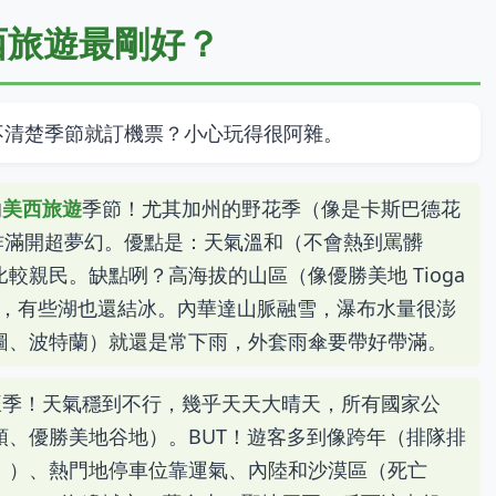
美西旅遊最剛好？
不清楚季節就訂機票？小心玩得很阿雜。
的
美西旅遊
季節！尤其加州的野花季（像是卡斯巴德花
elds），爆炸滿開超夢幻。優點是：天氣溫和（不會熱到罵髒
較親民。缺點咧？高海拔的山區（像優勝美地 Tioga
沒開，有些湖也還結冰。內華達山脈融雪，瀑布水量很澎
圖、波特蘭）就還是常下雨，外套雨傘要帶好帶滿。
旺季！天氣穩到不行，幾乎天天大晴天，所有國家公
頓、優勝美地谷地）。BUT！遊客多到像跨年（排隊排
！）、熱門地停車位靠運氣、內陸和沙漠區（死亡