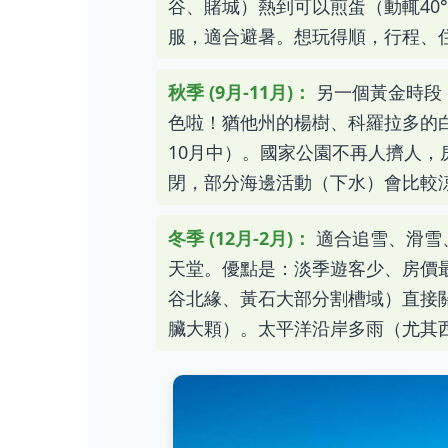
谷、賭城）熱到可以煎蛋（動輒40
服，適合避暑。想玩得順，行程、
秋季 (9月-11月)：
另一個黃金時段
色啦！猶他州的楊樹、科羅拉多的
10月中）。國家公園不再人擠人
閉，部分海邊活動（下水）會比較
冬季 (12月-2月)：
適合追雪、滑雪
天堂。優點是：淡季遊客少、房價
谷北緣、黃石大部分割槽域）直接
臟大顆）。太平洋沿岸多雨（尤其