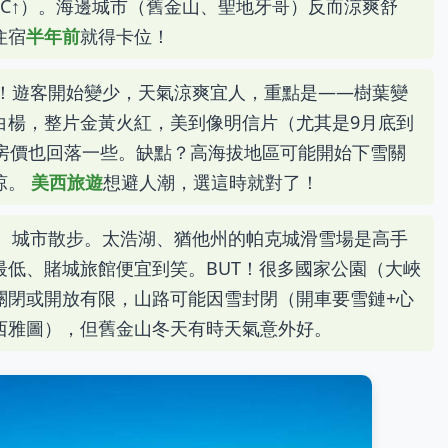
°C↑）。海邊城市（舊金山、聖地牙哥）反而涼爽舒
住宿
半年前
就得卡位！
！遊客開始變少，天氣涼爽宜人，重點是——樹葉變
白楊，整片金黃火紅，美到像明信片（尤其是9月底到
，房價也回落一些。缺點？高海拔地區可能開始下雪關
涼。
美西旅遊
想避人潮，選這時就對了！
、城市散步。太浩湖、猶他州的帕克城滑雪場是高手
最低、賭城旅館便宜到笑。BUT！很多國家公園（大峽
關閉或開放有限，山路可能因雪封閉（開車要雪鏈+心
西雅圖），但舊金山冬天有時天氣意外好。