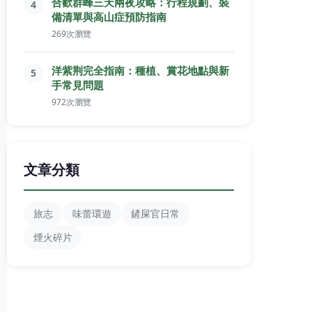
合歡群峰三天兩夜攻略：行程規劃、裝
4
備清單與高山症預防指南
269次瀏覽
洋紫荆完全指南：種植、賞花地點與新
5
手常見問題
972次瀏覽
文章分類
旅志
味蕾環遊
鏟屎官日常
煙火碎片