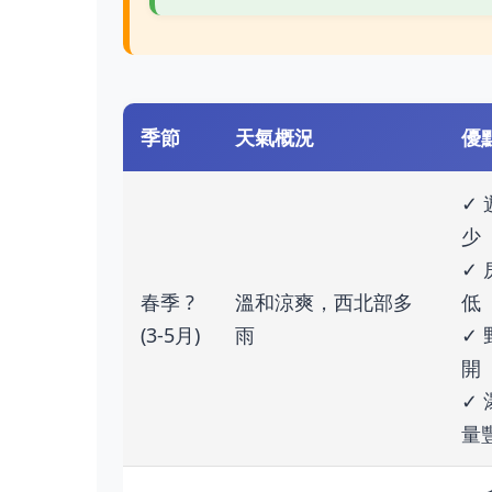
季節
天氣概況
優點
✓
少
✓
春季 ?
溫和涼爽，西北部多
低
(3-5月)
雨
✓
開
✓
量