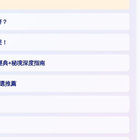
好？
哭！
經典+秘境深度指南
精選推薦
！
！