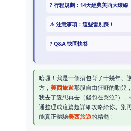
? 行程規劃：14天經典美西大環線
⚠️ 注意事項：這些雷別踩！
? Q&A 快問快答
哈囉！我是一個揹包背了十幾年、
方，
美西旅遊
那股自由狂野的勁兒
我去了還想再去（錢包在哭泣?）
通整理成這篇超詳細攻略給你。別
能真正體驗
美西旅遊
的精髓！