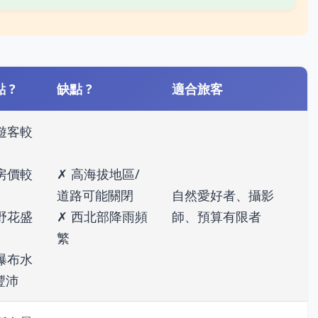
 ?
缺點 ?
適合旅客
 遊客較
 房價較
✗ 高海拔地區/
道路可能關閉
自然愛好者、攝影
 野花盛
✗ 西北部降雨頻
師、預算有限者
繁
 瀑布水
豐沛