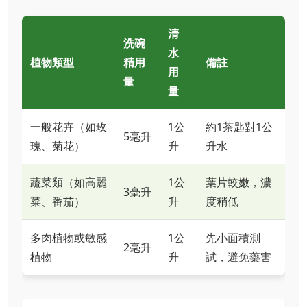
清
洗碗
水
植物類型
精用
備註
用
量
量
一般花卉（如玫
1公
約1茶匙對1公
5毫升
瑰、菊花）
升
升水
蔬菜類（如高麗
1公
葉片較嫩，濃
3毫升
菜、番茄）
升
度稍低
多肉植物或敏感
1公
先小面積測
2毫升
植物
升
試，避免藥害