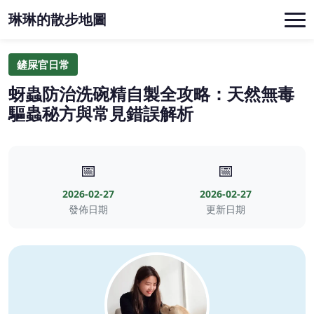
琳琳的散步地圖
鏟屎官日常
蚜蟲防治洗碗精自製全攻略：天然無毒
驅蟲秘方與常見錯誤解析
📅
📅
2026-02-27
2026-02-27
發佈日期
更新日期