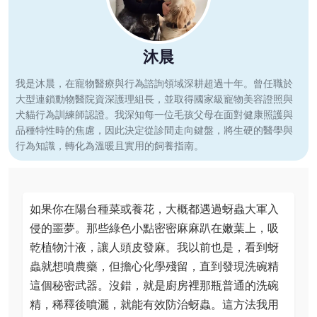
沐晨
我是沐晨，在寵物醫療與行為諮詢領域深耕超過十年。曾任職於
大型連鎖動物醫院資深護理組長，並取得國家級寵物美容證照與
犬貓行為訓練師認證。我深知每一位毛孩父母在面對健康照護與
品種特性時的焦慮，因此決定從診間走向鍵盤，將生硬的醫學與
行為知識，轉化為溫暖且實用的飼養指南。
如果你在陽台種菜或養花，大概都遇過蚜蟲大軍入
侵的噩夢。那些綠色小點密密麻麻趴在嫩葉上，吸
乾植物汁液，讓人頭皮發麻。我以前也是，看到蚜
蟲就想噴農藥，但擔心化學殘留，直到發現洗碗精
這個秘密武器。沒錯，就是廚房裡那瓶普通的洗碗
精，稀釋後噴灑，就能有效防治蚜蟲。這方法我用