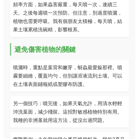
頻率方面，如果蟲害嚴重，每天噴一次，連續三
天。之後每週噴一次預防。但注意，別過度噴灑，
植物也需要呼吸。我有個朋友太積極，每天噴，結
果土壤累積洗碗精，影響根系。
避免傷害植物的關鍵
噴灑時，重點是葉背和嫩芽，蚜蟲最愛躲那裡。噴
霧要細緻，覆蓋均勻，但別讓溶液流到土壤。可以
在土壤表面鋪報紙或塑膠布防護。
另一個技巧：噴完後，如果天氣允許，用清水輕輕
沖洗葉面，減少殘留。這招對敏感植物特別有用。
我種的非洲堇就用這方法，從沒出過問題。