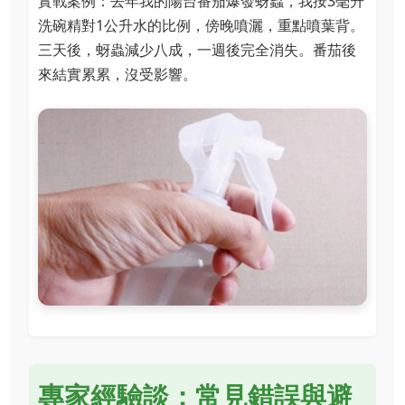
實戰案例：去年我的陽台番茄爆發蚜蟲，我按3毫升
洗碗精對1公升水的比例，傍晚噴灑，重點噴葉背。
三天後，蚜蟲減少八成，一週後完全消失。番茄後
來結實累累，沒受影響。
專家經驗談：常見錯誤與避