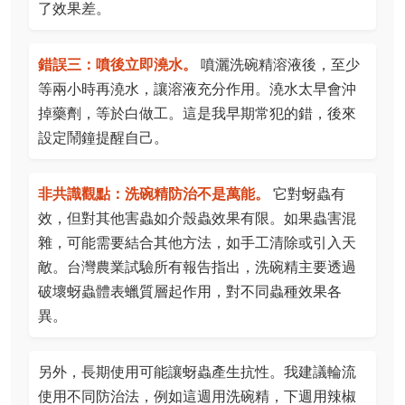
了效果差。
錯誤三：噴後立即澆水。
噴灑洗碗精溶液後，至少
等兩小時再澆水，讓溶液充分作用。澆水太早會沖
掉藥劑，等於白做工。這是我早期常犯的錯，後來
設定鬧鐘提醒自己。
非共識觀點：洗碗精防治不是萬能。
它對蚜蟲有
效，但對其他害蟲如介殼蟲效果有限。如果蟲害混
雜，可能需要結合其他方法，如手工清除或引入天
敵。台灣農業試驗所有報告指出，洗碗精主要透過
破壞蚜蟲體表蠟質層起作用，對不同蟲種效果各
異。
另外，長期使用可能讓蚜蟲產生抗性。我建議輪流
使用不同防治法，例如這週用洗碗精，下週用辣椒