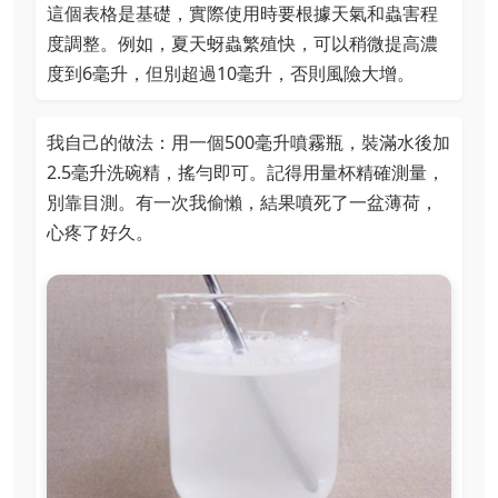
這個表格是基礎，實際使用時要根據天氣和蟲害程
度調整。例如，夏天蚜蟲繁殖快，可以稍微提高濃
度到6毫升，但別超過10毫升，否則風險大增。
我自己的做法：用一個500毫升噴霧瓶，裝滿水後加
2.5毫升洗碗精，搖勻即可。記得用量杯精確測量，
別靠目測。有一次我偷懶，結果噴死了一盆薄荷，
心疼了好久。