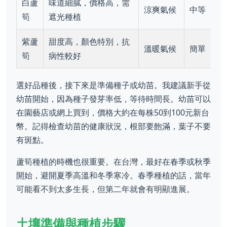
白蘆
味道細膩，價格高，需
涼爽氣候
中等
筍
遮光種植
紫蘆
甜度高，顏色特別，抗
溫暖氣候
簡單
筍
病性較好
選好品種後，接下來是準備種子或幼苗。我建議新手從
幼苗開始，因為種子發芽率低，等待時間長。幼苗可以
在園藝店或網上買到，價格大約在每株50到100元新台
幣。記得檢查幼苗的健康狀況，根部要飽滿，葉子不要
有斑點。
蘆筍種植的時機也很重要。在台灣，最好在春季或秋季
開始，避開夏季高溫和冬季寒冷。春季種植的話，當年
可能看不到太多生長，但第二年就會有明顯進展。
土壤準備與種植步驟