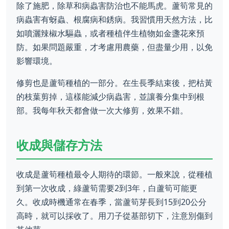
除了施肥，除草和病蟲害防治也不能馬虎。蘆筍常見的
病蟲害有蚜蟲、根腐病和銹病。我習慣用天然方法，比
如噴灑辣椒水驅蟲，或者種植伴生植物如金盞花來預
防。如果問題嚴重，才考慮用農藥，但盡量少用，以免
影響環境。
修剪也是蘆筍種植的一部分。在生長季結束後，把枯黃
的枝葉剪掉，這樣能減少病蟲害，並讓養分集中到根
部。我每年秋天都會做一次大修剪，效果不錯。
收成與儲存方法
收成是蘆筍種植最令人期待的環節。一般來說，從種植
到第一次收成，綠蘆筍需要2到3年，白蘆筍可能更
久。收成時機通常在春季，當蘆筍芽長到15到20公分
高時，就可以採收了。用刀子從基部切下，注意別傷到