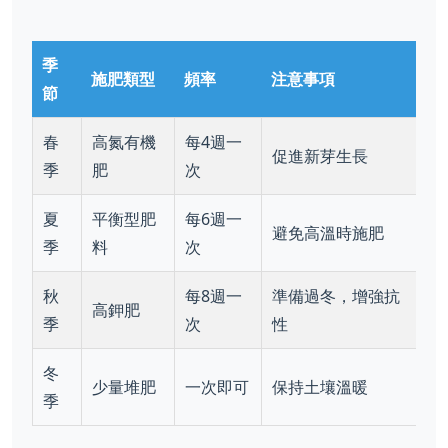
季
施肥類型
頻率
注意事項
節
春
高氮有機
每4週一
促進新芽生長
季
肥
次
夏
平衡型肥
每6週一
避免高溫時施肥
季
料
次
秋
每8週一
準備過冬，增強抗
高鉀肥
季
次
性
冬
少量堆肥
一次即可
保持土壤溫暖
季