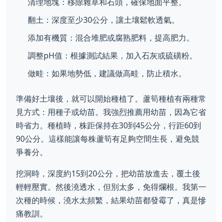
清理地塊：移除雜草和石頭，確保地面平整。
翻土：深度至少30公分，讓土壤鬆軟透氣。
添加有機質：混合堆肥或腐熟肥料，提高肥力。
調整pH值：根據測試結果，加入石灰或硫磺粉。
做畦：如果地勢低，建議做高畦，防止積水。
準備好土壤後，就可以開始種植了。蘆筍種植有兩種常
見方式：用種子或幼苗。我強烈推薦用幼苗，因為它省
時省力。種植時，株距保持在30到45公分，行距60到
90公分。這樣能讓每株蘆筍有足夠空間生長，避免競
爭養分。
挖洞時，深度約15到20公分，把幼苗放進去，覆土後
輕輕壓實。然後澆透水，但別太多，免得爛根。我第一
次種的時候，澆水太頻繁，結果幼苗都發霉了，真是慘
痛教訓。