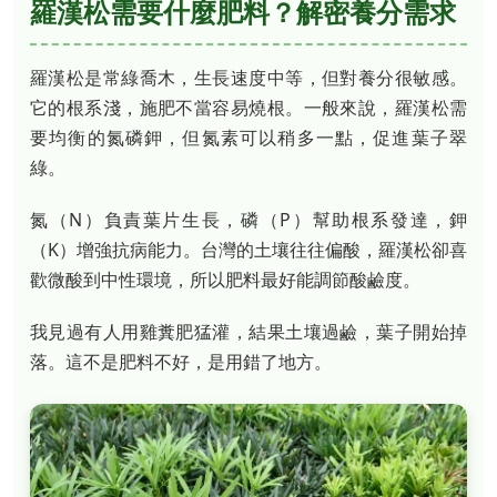
羅漢松需要什麼肥料？解密養分需求
羅漢松是常綠喬木，生長速度中等，但對養分很敏感。
它的根系淺，施肥不當容易燒根。一般來說，羅漢松需
要均衡的氮磷鉀，但氮素可以稍多一點，促進葉子翠
綠。
氮（N）負責葉片生長，磷（P）幫助根系發達，鉀
（K）增強抗病能力。台灣的土壤往往偏酸，羅漢松卻喜
歡微酸到中性環境，所以肥料最好能調節酸鹼度。
我見過有人用雞糞肥猛灌，結果土壤過鹼，葉子開始掉
落。這不是肥料不好，是用錯了地方。