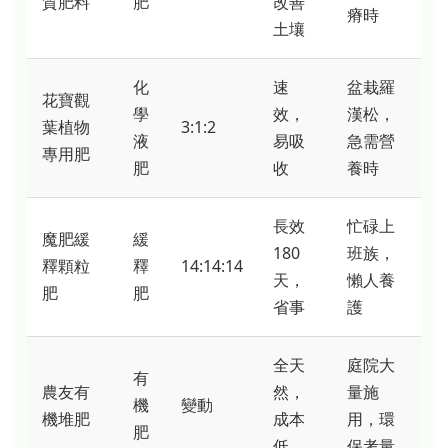
質肥料
肥
改善
瘠時
土壤
化
速
盆栽羅
花寶觀
學
效，
漢松，
葉植物
3:1:2
液
易吸
急需營
專用肥
肥
收
養時
長效
忙碌上
魔肥緩
緩
180
班族，
釋顆粒
釋
14:14:14
天，
懶人養
肥
肥
省事
護
全天
庭院大
有
農友有
然，
量施
機
變動
機堆肥
成本
用，環
肥
低
保考量