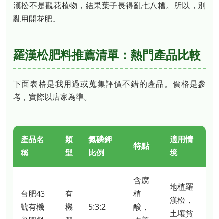
漢松不是觀花植物，結果葉子長得亂七八糟。所以，別
亂用開花肥。
羅漢松肥料推薦清單：熱門產品比較
下面表格是我用過或蒐集評價不錯的產品。價格是參
考，實際以店家為準。
產品名
類
氮磷鉀
適用情
特點
稱
型
比例
境
含腐
地植羅
台肥43
有
植
漢松，
號有機
機
5:3:2
酸，
土壤貧