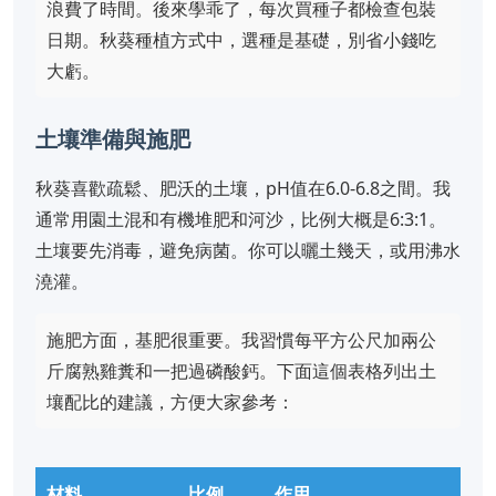
浪費了時間。後來學乖了，每次買種子都檢查包裝
日期。秋葵種植方式中，選種是基礎，別省小錢吃
大虧。
土壤準備與施肥
秋葵喜歡疏鬆、肥沃的土壤，pH值在6.0-6.8之間。我
通常用園土混和有機堆肥和河沙，比例大概是6:3:1。
土壤要先消毒，避免病菌。你可以曬土幾天，或用沸水
澆灌。
施肥方面，基肥很重要。我習慣每平方公尺加兩公
斤腐熟雞糞和一把過磷酸鈣。下面這個表格列出土
壤配比的建議，方便大家參考：
材料
比例
作用