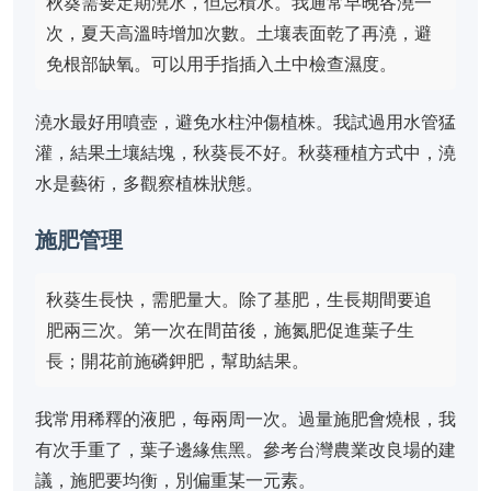
秋葵需要定期澆水，但忌積水。我通常早晚各澆一
次，夏天高溫時增加次數。土壤表面乾了再澆，避
免根部缺氧。可以用手指插入土中檢查濕度。
澆水最好用噴壺，避免水柱沖傷植株。我試過用水管猛
灌，結果土壤結塊，秋葵長不好。秋葵種植方式中，澆
水是藝術，多觀察植株狀態。
施肥管理
秋葵生長快，需肥量大。除了基肥，生長期間要追
肥兩三次。第一次在間苗後，施氮肥促進葉子生
長；開花前施磷鉀肥，幫助結果。
我常用稀釋的液肥，每兩周一次。過量施肥會燒根，我
有次手重了，葉子邊緣焦黑。參考台灣農業改良場的建
議，施肥要均衡，別偏重某一元素。