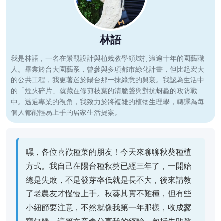
林語
我是林語，一名在景觀設計與植栽教學領域打滾逾十年的園藝職
人。畢業於台大園藝系，曾參與多項都市綠化計畫，但比起宏大
的公共工程，我更著迷於陽台那一抹綠意的興衰。我認為生活中
的「煙火碎片」就藏在修剪枝葉的清脆聲與對抗蚜蟲的攻防戰
中。透過專業的視角，我致力於將複雜的植物生理學，轉譯為每
個人都能輕易上手的居家生活提案。
嘿，各位喜歡種菜的朋友！今天來聊聊秋葵種植
方式。我自己在陽台種秋葵已經三年了，一開始
總是失敗，不是發芽率低就是長不大，後來請教
了老農友才慢慢上手。秋葵其實不難種，但有些
小細節要注意，不然就像我第一年那樣，收成寥