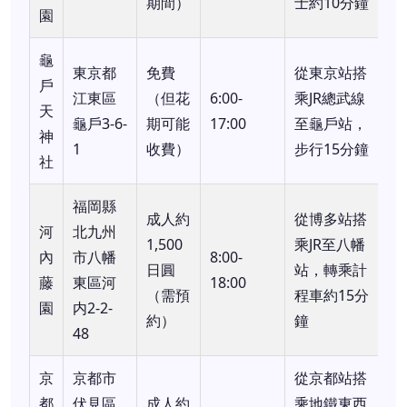
期間）
士約10分鐘
園
龜
東京都
免費
從東京站搭
戶
江東區
（但花
6:00-
乘JR總武線
天
龜戶3-6-
期可能
17:00
至龜戶站，
神
1
收費）
步行15分鐘
社
福岡縣
成人約
從博多站搭
河
北九州
1,500
乘JR至八幡
內
市八幡
8:00-
日圓
站，轉乘計
藤
東區河
18:00
（需預
程車約15分
園
内2-2-
約）
鐘
48
京
京都市
從京都站搭
都
伏見區
成人約
乘地鐵東西