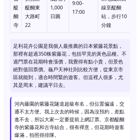
9:00-
醍
醍醐東
1,000
線至醍醐
17:00
醐
大路町
日圓
站，步行10
寺
22
分鐘
足利花卉公園是我個人最推薦的日本紫藤花景點，
那裡有超過350株紫藤花，包括罕見的黃色品種。不
過門票在花期時會漲價，我覺得有點小貴，但景色
絕對值回票價。龜戶天神社則比較方便，從東京市
區就能到，適合時間緊的遊客。但這裡人很多，尤
其是周末，建議平日去。
河內藤園的紫藤花隧道超級有名，但位置偏遠，交
通不太方便。我上次去的時候，因為沒預約，差點
進不去，所以大家一定要提前上網訂票。京都醍醐
寺的紫藤花和古寺結合，很有禪意，但花期時遊客
爆滿，拍照得排隊。