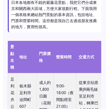
日本各地都有不錯的紫藤花景點，我把它們分成東
京和關西兩大區域，方便大家規劃行程。下面我用
一個表格來總結熱門景點的基本資訊，包括地址、
門票和營業時間。這些都是我自己去過或朋友推薦
的地方，實用性很高。
景
點
門票價
地址
營業時間
交通方式
名
格
稱
足
成人約
從東京站搭
利
栃木縣
9:00-
1,800
乘JR兩毛線
花
足利市
18:00（夜
日圓
至足利市
卉
迫間町
間點燈至
（花期
站，轉乘巴
公
607
21:00）