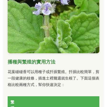
播種與繁殖的實用方法
花葉碰碰香可以用種子或扦插繁殖。扦插比較簡單，剪
一段健康的枝條，插進土裡幾週就生根了。下面這個表
格比較兩種方式，幫你快速決定：
繁