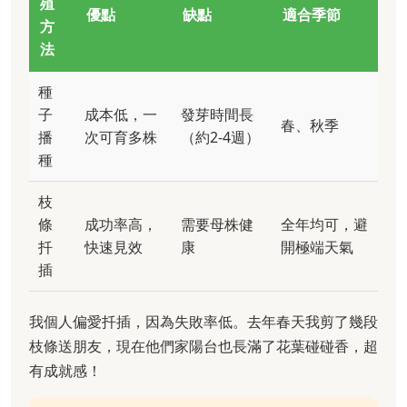
殖
優點
缺點
適合季節
方
法
種
子
成本低，一
發芽時間長
春、秋季
播
次可育多株
（約2-4週）
種
枝
條
成功率高，
需要母株健
全年均可，避
扦
快速見效
康
開極端天氣
插
我個人偏愛扦插，因為失敗率低。去年春天我剪了幾段
枝條送朋友，現在他們家陽台也長滿了花葉碰碰香，超
有成就感！