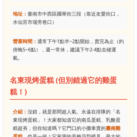
地址：
臺南市中西區國華街三段（靠近友愛街口，
水仙宮市場旁巷口）
營業時間：
通常下午1點半~2點開始，賣完為止（約
傍晚5~6點），週一常休，建議下午2-4點去碰運
氣。
名東現烤蛋糕 (但別錯過它的雞蛋
糕！)
介紹：
沒錯，就是那間超人氣、永遠在排隊的「名
東現烤蛋糕」！大家都知道它的南瓜蛋糕、乳酪蛋
糕超夯，但你知道嗎？它門口的小攤車賣的
臺南雞
蛋糕
，也是一絕！它家用的是梅花型模具。最大的