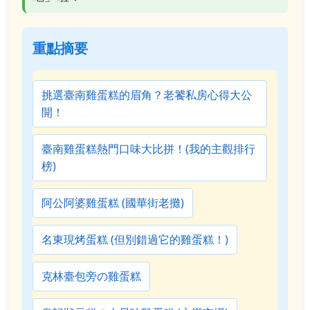
重點摘要
挑選臺南雞蛋糕的眉角？老饕私房心得大公
開！
臺南雞蛋糕熱門口味大比拼！(我的主觀排行
榜)
阿公阿婆雞蛋糕 (國華街老攤)
名東現烤蛋糕 (但別錯過它的雞蛋糕！)
克林臺包旁の雞蛋糕