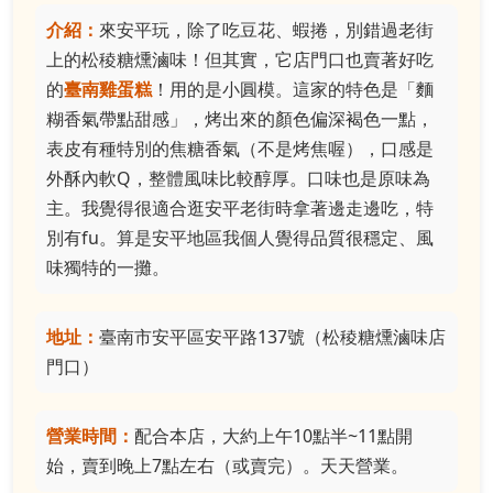
介紹：
來安平玩，除了吃豆花、蝦捲，別錯過老街
上的松稜糖燻滷味！但其實，它店門口也賣著好吃
的
臺南雞蛋糕
！用的是小圓模。這家的特色是「麵
糊香氣帶點甜感」，烤出來的顏色偏深褐色一點，
表皮有種特別的焦糖香氣（不是烤焦喔），口感是
外酥內軟Q，整體風味比較醇厚。口味也是原味為
主。我覺得很適合逛安平老街時拿著邊走邊吃，特
別有fu。算是安平地區我個人覺得品質很穩定、風
味獨特的一攤。
地址：
臺南市安平區安平路137號（松稜糖燻滷味店
門口）
營業時間：
配合本店，大約上午10點半~11點開
始，賣到晚上7點左右（或賣完）。天天營業。