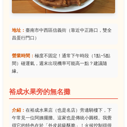
地址：
臺南市中西區信義街（靠近中正路口，雙全
昌蛋行門口）
營業時間：
極度不固定！通常下午時段（1點~5點
間）碰運氣，週末出現機率可能高一點？建議隨
緣。
裕成水果旁的無名攤
介紹：
在裕成水果店（也是名店）旁邊騎樓下，下
午常見一位阿姨擺攤。這家也是傳統小圓模。我覺
得它的特色在於「外皮超級酥脆」！火候控制得很