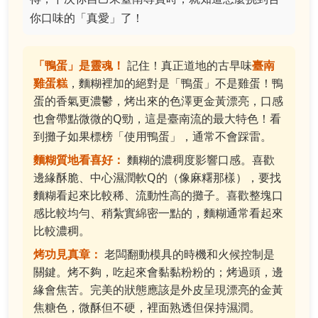
你口味的「真愛」了！
「鴨蛋」是靈魂！
記住！真正道地的古早味
臺南
雞蛋糕
，麵糊裡加的絕對是「鴨蛋」不是雞蛋！鴨
蛋的香氣更濃鬱，烤出來的色澤更金黃漂亮，口感
也會帶點微微的Q勁，這是臺南流的最大特色！看
到攤子如果標榜「使用鴨蛋」，通常不會踩雷。
麵糊質地看喜好：
麵糊的濃稠度影響口感。喜歡
邊緣酥脆、中心濕潤軟Q的（像麻糬那樣），要找
麵糊看起來比較稀、流動性高的攤子。喜歡整塊口
感比較均勻、稍紮實綿密一點的，麵糊通常看起來
比較濃稠。
烤功見真章：
老闆翻動模具的時機和火候控制是
關鍵。烤不夠，吃起來會黏黏粉粉的；烤過頭，邊
緣會焦苦。完美的狀態應該是外皮呈現漂亮的金黃
焦糖色，微酥但不硬，裡面熟透但保持濕潤。