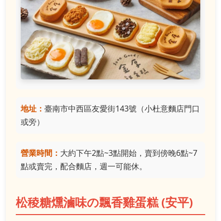
地址：
臺南市中西區友愛街143號（小杜意麵店門口
或旁）
營業時間：
大約下午2點~3點開始，賣到傍晚6點~7
點或賣完，配合麵店，週一可能休。
松稜糖燻滷味の飄香雞蛋糕 (安平)