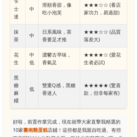
卡
滑順香甜，像
★★★☆☆ (看店
士
中
吃小泡芙
家功力，易過甜)
達
抹
日系風味，茶
★★★☆☆ (品質
中
茶
香要足才推
落差大)
花
中
濃鬱古早味，
★★★★☆ (愛花
生
低
香氣足
生者必試)
黑
糖
雙重Q感，黑糖
★★★★★ (驚喜
低
麻
香迷人
款，但非每家有)
糬
好啦，前置作業完成，現在就帶大家直擊我精選的
10家
臺南雞蛋糕
店鋪！這些都是我親自吃過、有些