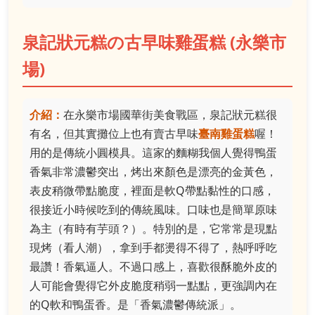
泉記狀元糕の古早味雞蛋糕 (永樂市
場)
介紹：
在永樂市場國華街美食戰區，泉記狀元糕很
有名，但其實攤位上也有賣古早味
臺南雞蛋糕
喔！
用的是傳統小圓模具。這家的麵糊我個人覺得鴨蛋
香氣非常濃鬱突出，烤出來顏色是漂亮的金黃色，
表皮稍微帶點脆度，裡面是軟Q帶點黏性的口感，
很接近小時候吃到的傳統風味。口味也是簡單原味
為主（有時有芋頭？）。特別的是，它常常是現點
現烤（看人潮），拿到手都燙得不得了，熱呼呼吃
最讚！香氣逼人。不過口感上，喜歡很酥脆外皮的
人可能會覺得它外皮脆度稍弱一點點，更強調內在
的Q軟和鴨蛋香。是「香氣濃鬱傳統派」。