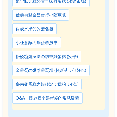
泉記狀元糕の古早味雞蛋糕 (永樂市場)
信義街雙全昌蛋行の隱藏版
裕成水果旁的無名攤
小杜意麵の雞蛋糕攤車
松稜糖燻滷味の飄香雞蛋糕 (安平)
金雞蛋の爆漿雞蛋糕 (較新式，但好吃)
臺南雞蛋糕之旅後記：我的真心話
Q&A：關於臺南雞蛋糕的常見疑問