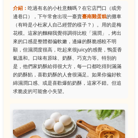
介紹：
吃過有名的小杜意麵嗎？在它店門口（或旁
邊巷口），下午常會出現一臺賣
臺南雞蛋糕
的攤車
（有時是小杜家人自己經營的樣子？）。用的是梅
花模。這家的麵糊我覺得調得比較「濕潤」，烤出
來的口感是整體都偏軟嫩，邊緣的酥脆感較不明
顯，但濕潤度很高，吃起來很juicy的感覺，鴨蛋香
氣溫和。口味有原味、奶酥、巧克力等。特別的
是，他們家奶酥給得很大方，每一口都吃得到滿滿
的奶酥餡，喜歡奶酥的人會很滿足。如果你偏好軟
綿濕潤口感、或是喜歡爆餡奶酥，這家不錯。但追
求脆皮的可能會小失望。