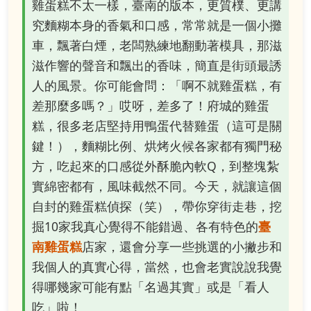
雞蛋糕不太一樣，臺南的版本，更質樸、更講
究麵糊本身的香氣和口感，常常就是一個小攤
車，飄著白煙，老闆熟練地翻動著模具，那滋
滋作響的聲音和飄出的香味，簡直是街頭最誘
人的風景。你可能會問：「啊不就雞蛋糕，有
差那麼多嗎？」哎呀，差多了！府城的雞蛋
糕，很多老店堅持用鴨蛋代替雞蛋（這可是關
鍵！），麵糊比例、烘烤火候各家都有獨門秘
方，吃起來的口感從外酥脆內軟Q，到整塊紮
實綿密都有，風味截然不同。今天，就讓這個
自封的雞蛋糕偵探（笑），帶你穿街走巷，挖
掘10家我真心覺得不能錯過、各有特色的
臺
南雞蛋糕
店家，還會分享一些挑選的小撇步和
我個人的真實心得，當然，也會老實說說我覺
得哪幾家可能有點「名過其實」或是「看人
吃」啦！