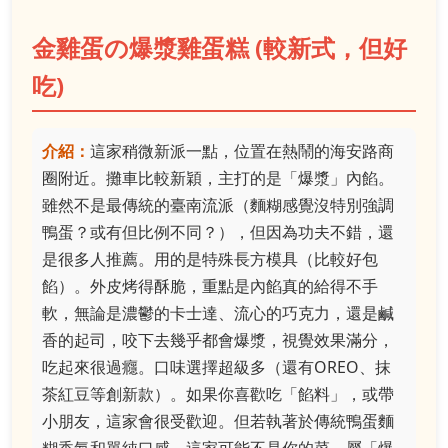
金雞蛋の爆漿雞蛋糕 (較新式，但好
吃)
介紹：
這家稍微新派一點，位置在熱鬧的海安路商
圈附近。攤車比較新穎，主打的是「爆漿」內餡。
雖然不是最傳統的臺南流派（麵糊感覺沒特別強調
鴨蛋？或有但比例不同？），但因為功夫不錯，還
是很多人推薦。用的是特殊長方模具（比較好包
餡）。外皮烤得酥脆，重點是內餡真的給得不手
軟，無論是濃鬱的卡士達、流心的巧克力，還是鹹
香的起司，咬下去幾乎都會爆漿，視覺效果滿分，
吃起來很過癮。口味選擇超級多（還有OREO、抹
茶紅豆等創新款）。如果你喜歡吃「餡料」，或帶
小朋友，這家會很受歡迎。但若執著於傳統鴨蛋麵