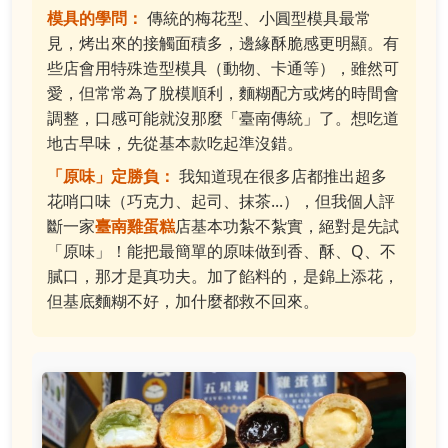
模具的學問：
傳統的梅花型、小圓型模具最常
見，烤出來的接觸面積多，邊緣酥脆感更明顯。有
些店會用特殊造型模具（動物、卡通等），雖然可
愛，但常常為了脫模順利，麵糊配方或烤的時間會
調整，口感可能就沒那麼「臺南傳統」了。想吃道
地古早味，先從基本款吃起準沒錯。
「原味」定勝負：
我知道現在很多店都推出超多
花哨口味（巧克力、起司、抹茶...），但我個人評
斷一家
臺南雞蛋糕
店基本功紮不紮實，絕對是先試
「原味」！能把最簡單的原味做到香、酥、Q、不
膩口，那才是真功夫。加了餡料的，是錦上添花，
但基底麵糊不好，加什麼都救不回來。