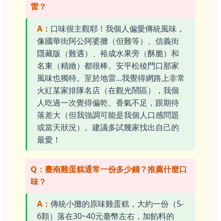
雷？
A：
口味很主觀耶！我個人偏愛傳統風味，
像國華街阿公阿婆攤（但難等）、信義街
隱藏版（難遇）、裕成水果旁（酥脆）和
名東（精緻）都很棒。安平松稜門口那家
風味也獨特。至於地雷...我覺得網路上非常
火紅某家排隊名店（在觀光鬧區），我個
人吃過一次覺得偏乾、香氣不足，跟期待
落差大（但我強調可能是我個人口感問題
或當天狀況）。建議多試幾家找出自己的
最愛！
Q：臺南雞蛋糕通常一份多少錢？推薦什麼口
味？
A：
傳統小攤的原味雞蛋糕，大約一份（5-
6顆）落在30~40元臺幣左右，加餡料的