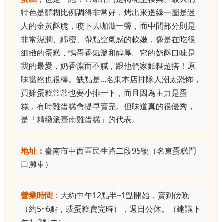
特色是麵糊比例調得非常好，烤出來邊緣一圈是迷
人的金黃酥脆，咬下去咖滋一聲，而中間部分則是
非常濕潤、綿密、帶點空氣感的軟嫩，像是在吃很
細緻的蛋糕，鴨蛋香氣溫和醇厚。它的奶酥口味是
我的最愛，奶香濃而不膩，跟他們家麵糊超搭！原
味當然也很棒。缺點是...名東本店排隊人潮太恐怖，
買雞蛋糕常常也要小排一下，而且因為主力是蛋
糕，有時雞蛋糕會提早賣完。但味道真的很優秀，
是「精緻派臺南雞蛋糕」的代表。
地址：
臺南市中西區民生路二段95號（名東蛋糕門
口攤車）
營業時間：
大約中午12點半~1點開始，賣到傍晚
（約5~6點，或蛋糕賣完時），週日公休。（建議下
午1~3點去）