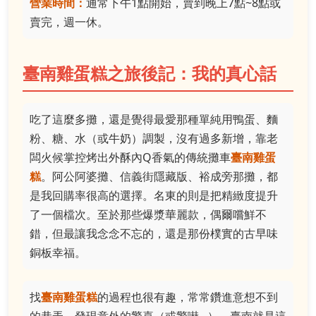
營業時間：
通常下午1點開始，賣到晚上7點~8點或
賣完，週一休。
臺南雞蛋糕之旅後記：我的真心話
吃了這麼多攤，還是覺得最愛那種單純用鴨蛋、麵
粉、糖、水（或牛奶）調製，沒有過多新增，靠老
闆火候掌控烤出外酥內Q香氣的傳統攤車
臺南雞蛋
糕
。阿公阿婆攤、信義街隱藏版、裕成旁那攤，都
是我回購率很高的選擇。名東的則是把精緻度提升
了一個檔次。至於那些爆漿華麗款，偶爾嚐鮮不
錯，但最讓我念念不忘的，還是那份樸實的古早味
銅板幸福。
找
臺南雞蛋糕
的過程也很有趣，常常鑽進意想不到