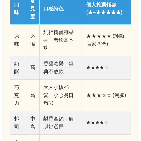
常
口
個人推薦指數
見
口感特色
味
(★~★★★★★)
度
純粹鴨蛋麵糊
原
必
★★★★★ (評斷
香，考驗基本
味
備
店家基準)
功
奶
香甜濃鬱，經
高
★★★★☆
酥
典不敗款
巧
大人小孩都
克
高
愛，小心燙口
★★★☆☆ (易膩)
力
熔岩
起
中
鹹香牽絲，解
★★★★☆
司
高
膩好選擇