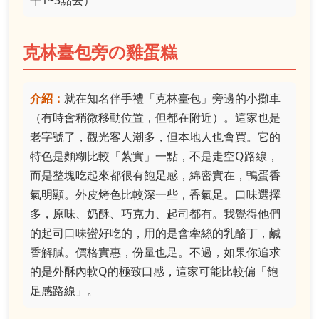
克林臺包旁の雞蛋糕
介紹：
就在知名伴手禮「克林臺包」旁邊的小攤車
（有時會稍微移動位置，但都在附近）。這家也是
老字號了，觀光客人潮多，但本地人也會買。它的
特色是麵糊比較「紮實」一點，不是走空Q路線，
而是整塊吃起來都很有飽足感，綿密實在，鴨蛋香
氣明顯。外皮烤色比較深一些，香氣足。口味選擇
多，原味、奶酥、巧克力、起司都有。我覺得他們
的起司口味蠻好吃的，用的是會牽絲的乳酪丁，鹹
香解膩。價格實惠，份量也足。不過，如果你追求
的是外酥內軟Q的極致口感，這家可能比較偏「飽
足感路線」。