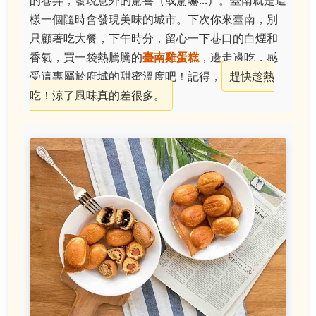
的巷弄，發現意外的驚喜（或驚嚇...）。臺南就是這
樣一個隨時會發現美味的城市。下次你來臺南，別
只顧著吃大餐，下午時分，留心一下巷口的白煙和
香氣，買一袋熱騰騰的
臺南雞蛋糕
，邊走邊吃，感
受這專屬於府城的甜蜜溫度吧！記得，
趕快趁熱
吃！涼了風味真的差很多。