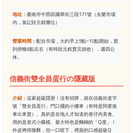
地址：
臺南市中西區國華街三段171號（永樂市場
內，泉記狀元糕攤位）
營業時間：
配合市場，大約早上9點~10點開始，賣
到傍晚6點左右（有時狀元糕賣完就收），週四公
休。
信義街雙全昌蛋行の隱藏版
介紹：
這家超級隱密！沒有招牌，就在信義街老字
號「雙全昌蛋行」門口擺的小攤車（有時是阿婆推
車出來賣）。真的是在地人才知道的巷仔內美食。
用的是老式小圓模。最大特色是麵糊的「Q度」！
外皮烤得微酥，但一口咬下，裡面的口感超級Q