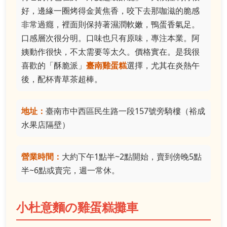
好，邊緣一圈烤得金黃焦香，咬下去那咖滋的脆感
非常過癮，裡面則保持著濕潤軟嫩，鴨蛋香氣足。
口感層次很分明。口味也只有原味，專注本業。阿
姨動作很快，不太需要等太久。價格實在。是我很
喜歡的「酥脆派」
臺南雞蛋糕
選擇，尤其在炎熱午
後，配杯青草茶超棒。
地址：
臺南市中西區民生路一段157號旁騎樓（裕成
水果店隔壁）
營業時間：
大約下午1點半~2點開始，賣到傍晚5點
半~6點或賣完，週一常休。
小杜意麵の雞蛋糕攤車