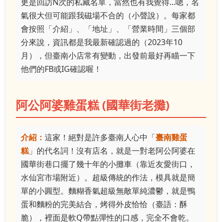
更是回訪N次的私藏名單，當然也有我覺得...嗯，名
氣很大但可能跟我磁場不合的（小聲說）。每家都
會按照「介紹」、「地址」、「營業時間」三個部
分來說，資訊都是我最新確認過的（2023年10
月），但臺南小店常有變動，出發前最好再瞄一下
他們的FB或IG確認喔！
阿公阿婆雞蛋糕 (國華街老攤)
介紹：
這家！絕對是許多臺南人心中「
臺南雞蛋
糕
」的代名詞！沒有店名，就是一對老阿公阿婆在
國華街巷口擺了幾十年的小攤車（靠近友愛街口，
水仙宮市場附近）。超級傳統的作法，模具就是簡
單的小圓型。麵糊香氣超級無敵單純濃鬱，就是鴨
蛋和麵粉的完美結合，烤得外皮恰恰（臺語：酥
脆），裡面是軟Q帶點彈性的口感，完全不會乾。