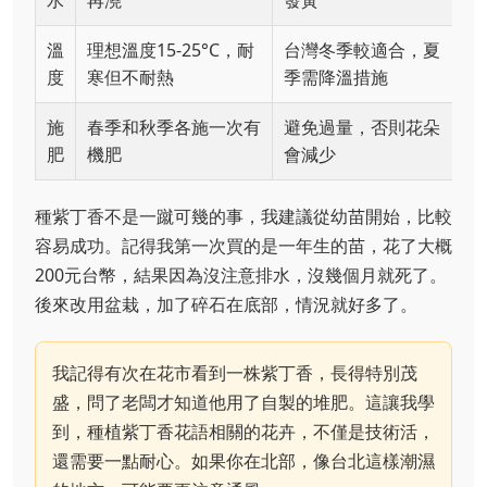
水
再澆
發黃
溫
理想溫度15-25°C，耐
台灣冬季較適合，夏
度
寒但不耐熱
季需降溫措施
施
春季和秋季各施一次有
避免過量，否則花朵
肥
機肥
會減少
種紫丁香不是一蹴可幾的事，我建議從幼苗開始，比較
容易成功。記得我第一次買的是一年生的苗，花了大概
200元台幣，結果因為沒注意排水，沒幾個月就死了。
後來改用盆栽，加了碎石在底部，情況就好多了。
我記得有次在花市看到一株紫丁香，長得特別茂
盛，問了老闆才知道他用了自製的堆肥。這讓我學
到，種植紫丁香花語相關的花卉，不僅是技術活，
還需要一點耐心。如果你在北部，像台北這樣潮濕