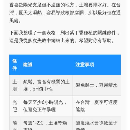
香喜歡陽光充足但不過熱的地方，土壤要排水好。在台
灣，夏天太濕熱，容易導致根部腐爛，所以最好種在通
風處。
下面我整理了一個表格，列出紫丁香種植的關鍵條件，
這是我從多次失敗中總結出來的。希望對你有幫助。
條
建議
注意事項
件
土
疏鬆、富含有機質的土
避免黏土，容易積水
壤
壤，pH值中性
光
每天至少6小時陽光，
在台灣，夏季可適度
照
但避免正午暴曬
遮陰
澆
每週1-2次，土壤乾燥
過度澆水會導致葉子