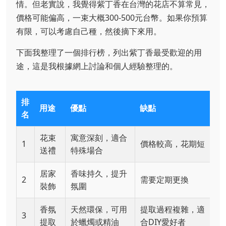
情。但老實說，我覺得紫丁香在台灣的花店不算常見，
價格可能偏高，一束大概300-500元台幣。如果你預算
有限，可以考慮自己種，然後摘下來用。
下面我整理了一個排行榜，列出紫丁香最受歡迎的用
途，這是我根據網上討論和個人經驗整理的。
排
用途
優點
缺點
名
花束
寓意深刻，適合
1
價格較高，花期短
送禮
特殊場合
居家
香味持久，提升
2
需要定期更換
裝飾
氛圍
香氛
天然環保，可用
提取過程複雜，適
3
提取
於蠟燭或精油
合DIY愛好者