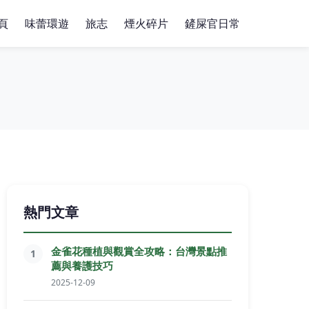
頁
味蕾環遊
旅志
煙火碎片
鏟屎官日常
熱門文章
金雀花種植與觀賞全攻略：台灣景點推
1
薦與養護技巧
2025-12-09