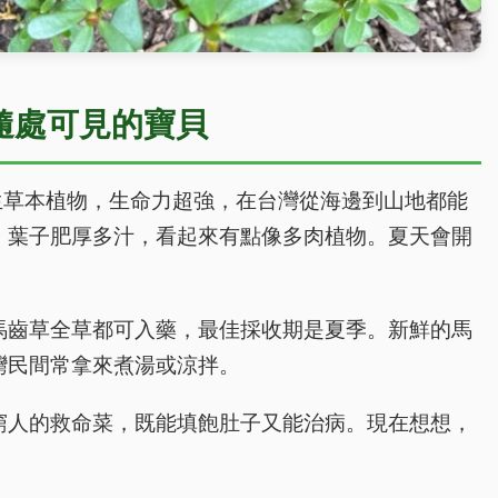
隨處可見的寶貝
a）是一年生草本植物，生命力超強，在台灣從海邊到山地都能
，葉子肥厚多汁，看起來有點像多肉植物。夏天會開
馬齒草全草都可入藥，最佳採收期是夏季。新鮮的馬
灣民間常拿來煮湯或涼拌。
窮人的救命菜，既能填飽肚子又能治病。現在想想，