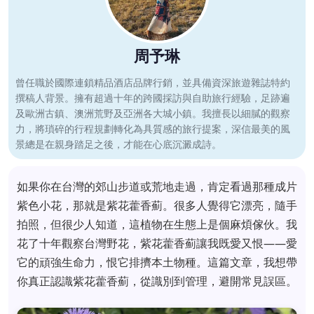
周予琳
曾任職於國際連鎖精品酒店品牌行銷，並具備資深旅遊雜誌特約
撰稿人背景。擁有超過十年的跨國採訪與自助旅行經驗，足跡遍
及歐洲古鎮、澳洲荒野及亞洲各大城小鎮。我擅長以細膩的觀察
力，將瑣碎的行程規劃轉化為具質感的旅行提案，深信最美的風
景總是在親身踏足之後，才能在心底沉澱成詩。
如果你在台灣的郊山步道或荒地走過，肯定看過那種成片
紫色小花，那就是紫花藿香薊。很多人覺得它漂亮，隨手
拍照，但很少人知道，這植物在生態上是個麻煩傢伙。我
花了十年觀察台灣野花，紫花藿香薊讓我既愛又恨——愛
它的頑強生命力，恨它排擠本土物種。這篇文章，我想帶
你真正認識紫花藿香薊，從識別到管理，避開常見誤區。