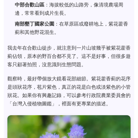
中部合歡山區
：海拔較低的山路旁，像清境農場周
邊，常常看到成片生長。
南部墾丁國家公園
：在草原區或廢耕地上，紫花藿香
薊和其他野花混生。
我去年在合歡山徒步，就注意到一片山坡幾乎被紫花藿香
薊佔領，原本的野百合都不見了。這不是好事，但很多遊
客只顧著拍照，沒意識到生態問題。
觀察時，最好帶個放大鏡看花部細節。紫花藿香薊的花序
是頭狀花序，苞片紫色，真正的花是白色或淡紫色的小管
狀花。如果你有興趣記錄，可以參考行政院農業委員會的
「台灣入侵植物圖鑑」，裡面有更專業的描述。