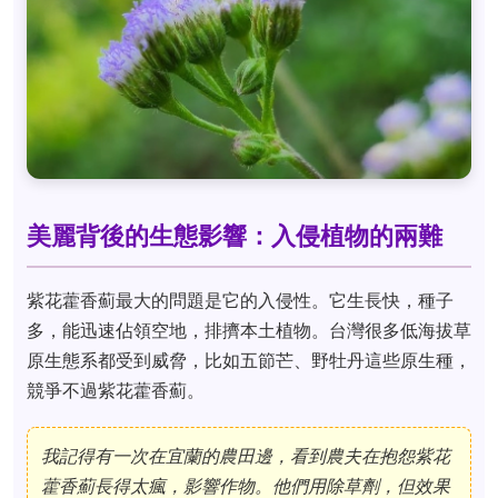
美麗背後的生態影響：入侵植物的兩難
紫花藿香薊最大的問題是它的入侵性。它生長快，種子
多，能迅速佔領空地，排擠本土植物。台灣很多低海拔草
原生態系都受到威脅，比如五節芒、野牡丹這些原生種，
競爭不過紫花藿香薊。
我記得有一次在宜蘭的農田邊，看到農夫在抱怨紫花
藿香薊長得太瘋，影響作物。他們用除草劑，但效果