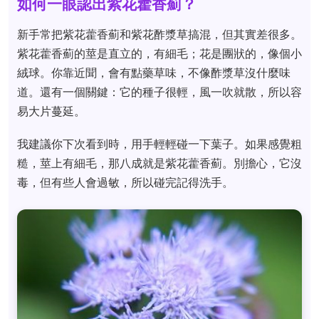
如何一眼認出紫花藿香薊？
新手常把紫花藿香薊和紫花酢漿草搞混，但其實差很多。
紫花藿香薊的莖是直立的，有細毛；花是團狀的，像個小
絨球。你靠近聞，會有點藥草味，不像酢漿草沒什麼味
道。還有一個關鍵：它的種子很輕，風一吹就散，所以容
易大片蔓延。
我建議你下次看到時，用手輕輕碰一下葉子。如果感覺粗
糙，莖上有細毛，那八成就是紫花藿香薊。別擔心，它沒
毒，但有些人會過敏，所以碰完記得洗手。