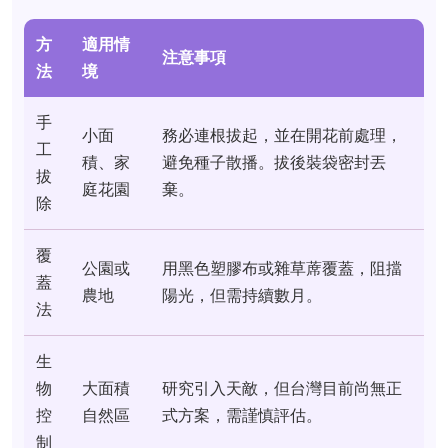
方
適用情
注意事項
法
境
手
小面
務必連根拔起，並在開花前處理，
工
積、家
避免種子散播。拔後裝袋密封丟
拔
庭花園
棄。
除
覆
公園或
用黑色塑膠布或雜草蓆覆蓋，阻擋
蓋
農地
陽光，但需持續數月。
法
生
物
大面積
研究引入天敵，但台灣目前尚無正
控
自然區
式方案，需謹慎評估。
制