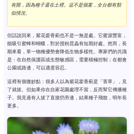
有限，因為種子還在土裡。這不是個案，全台都有類
似情況。
但話說回來，紫花藿香薊也不是一無是處。它蜜源豐富，
能吸引蜜蜂和蝴蝶，對於授粉昆蟲有短期好處。然而，長
期來看，單一物種優勢會降低生物多樣性。專家們的共識
是：在自然保護區或生態敏感區，需要積極控制；在都會
公園或路邊，可以適度容忍。
這裡有個微妙點：很多人以為紫花藿香薊是「害草」，見
了就拔。但如果你在自家花園處理不當，反而幫它傳播種
子。我見過有人拔了直接扔旁邊，結果種子飛散，明年長
更多。