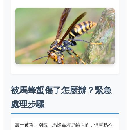
被馬蜂蜇傷了怎麼辦？緊急
處理步驟
萬一被蜇，別慌。馬蜂毒液是鹼性的，但重點不