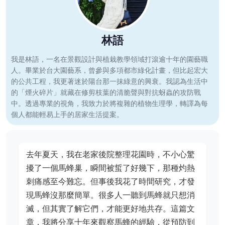
林語
我是林語，一名在景觀設計與植栽教學領域打滾逾十年的園藝職
人。畢業於台大園藝系，曾參與多項都市綠化計畫，但比起宏大
的公共工程，我更著迷於陽台那一抹綠意的興衰。我認為生活中
的「煙火碎片」就藏在修剪枝葉的清脆聲與對抗蚜蟲的攻防戰
中。透過專業的視角，我致力於將複雜的植物生理學，轉譯為每
個人都能輕易上手的居家生活提案。
去年夏天，我在老家後院整理花園時，不小心驚
擾了一個馬蜂巢，瞬間被蜇了好幾下，那種灼熱
刺痛感至今難忘。但事後我花了時間研究，才發
現馬蜂沒那麼簡單。很多人一聽到馬蜂就只想消
滅，但其實了解它們，才能更好地共存。這篇文
章，我將分享十年來觀察馬蜂的經驗，從預防到