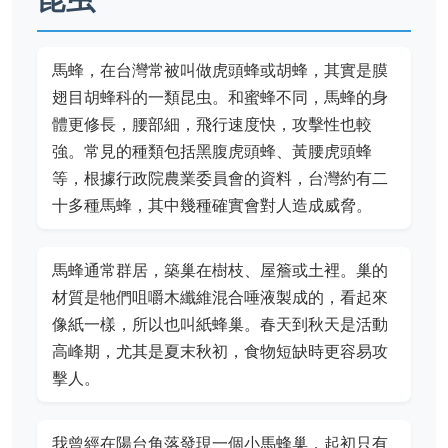
馬蜂，在台灣常被叫做虎頭蜂或胡蜂，其實是膜
翅目胡蜂科的一類昆虫。和蜜蜂不同，馬蜂的身
體更修長，腰部細，飛行速度快，攻擊性也較
強。常見的種類包括黑腹虎頭蜂、黃腰虎頭蜂
等，根據行政院農業委員會的資料，台灣約有二
十多種馬蜂，其中幾種確實會對人造成威脅。
馬蜂通常群居，築巢在樹枝、屋簷或土裡。巢的
材質是牠們咀嚼木纖維混合唾液製成的，看起來
像紙一樣，所以也叫紙蜂巢。春天到秋天是活動
高峰期，尤其是夏末秋初，食物短缺時更容易攻
擊人。
我曾經在陽台角落發現一個小馬蜂巢，起初只有