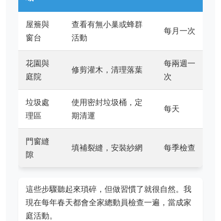
屋簷與
查看有無小巢或蜂群
每月一次
窗台
活動
花園與
每兩週一
修剪灌木，清理落葉
庭院
次
垃圾處
使用密封垃圾桶，定
每天
理區
期清運
門窗縫
填補裂縫，安裝紗網
每季檢查
隙
這些步驟聽起來瑣碎，但做習慣了就很自然。我
現在每年春天都會全家總動員檢查一遍，當成家
庭活動。