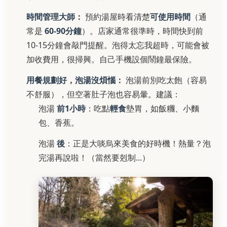
時間管理大師：
預約湯屋時看清楚
可使用時間
（通
常是
60-90分鐘
）。店家通常很準時，時間快到前
10-15分鐘會敲門提醒。泡得太忘我超時，可能會被
加收費用，很掃興。自己手機設個鬧鐘最保險。
用餐規劃好，泡湯沒煩惱：
泡湯前別吃太飽（容易
不舒服），但空著肚子泡也容易暈。建議：
泡湯
前1小時
：吃點
輕食
墊胃，如飯糰、小麵
包、香蕉。
泡湯
後
：正是大啖烏來美食的好時機！熱量？泡
完湯再說啦！（當然要剋制...）