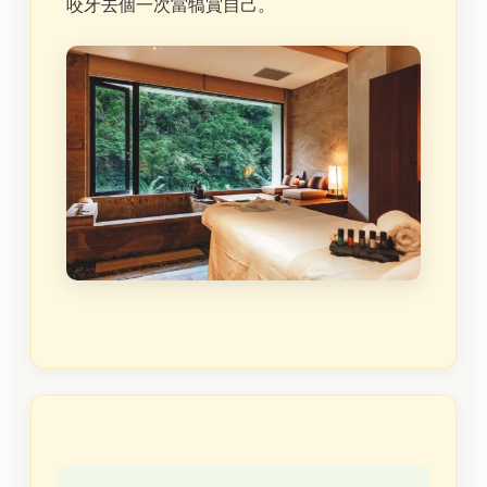
咬牙去個一次當犒賞自己。