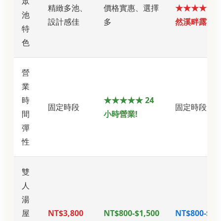
眾
精緻多池、
價格實惠、選擇
★★★★★ 
池
設計感佳
多
然溪畔露天
特
色
營
業
時
★★★★★ 24
固定時段
固定時段
間
小時營業!
彈
性
雙
人
湯
屋
NT$3,800
NT$800-$1,500
NT$800-$1,