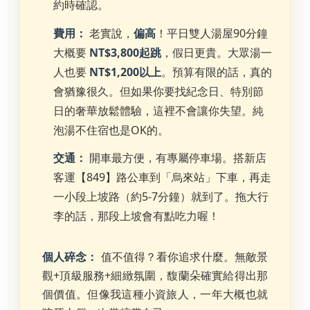
約時確認。
費用：
老實說，
偏高
！平日雙人湯屋90分鐘
大概要
NT$3,800起跳
，假日更貴。大眾湯一
人也要
NT$1,200以上
。預算有限的話，真的
會猶豫很久。但如果你要找紀念日、特別節
日的奢華放鬆體驗，這裡不會讓你失望。純
泡湯不住宿也是OK的。
交通：
開車最方便，有專屬停車場。搭新店
客運【849】路公車到「烏來站」下車，再走
一小段上坡路（約5-7分鐘）就到了。拖大行
李的話，那段上坡會有點吃力喔！
個人碎念：
值不值得？看你追求什麼。無敵景
觀+頂級服務+細緻氛圍，馥蘭朵確實給得出那
個價值。但像我這種小資旅人，一年大概也就