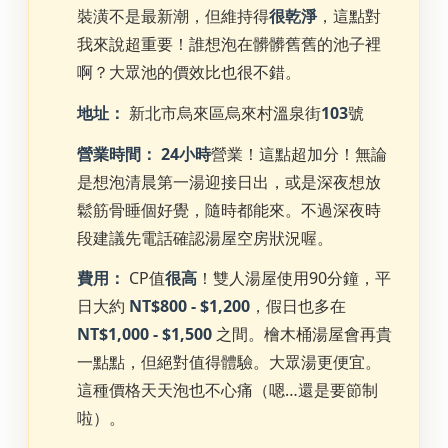
裝潢不是最新潮，但維持得
很乾淨
，這點對
我來說超重要！誰想泡在髒髒舊舊的池子裡
啊？大眾池的價效比也很不錯。
地址：
新北市烏來區烏來村溫泉街
103
號
營業時間：
24小時
營業！這點超加分！無論
是想泡清晨第一湯迎接日出，或是深夜想放
鬆筋骨睡個好覺，隨時都能來。不過深夜時
段建議先電話確認湯屋空房狀況喔。
費用：
CP值
很高
！雙人湯屋使用90分鐘，平
日大約
NT$800 - $1,200
，假日也多在
NT$1,000 - $1,500
之間。檜木桶湯屋會再貴
一點點，但絕對值得體驗。大眾湯更便宜。
這種價格天天泡也不心痛（嗯…還是要節制
啦）。