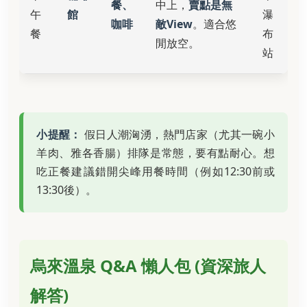
餐、
中上，
賣點是無
午
館
瀑
咖啡
敵View
。適合悠
餐
布
閒放空。
站
小提醒：
假日人潮洶湧，熱門店家（尤其一碗小
羊肉、雅各香腸）排隊是常態，要有點耐心。想
吃正餐建議錯開尖峰用餐時間（例如12:30前或
13:30後）。
烏來溫泉 Q&A 懶人包 (資深旅人
解答)