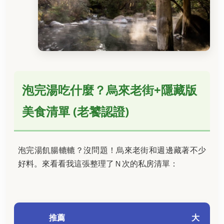
泡完湯吃什麼？烏來老街+隱藏版
美食清單 (老饕認證)
泡完湯飢腸轆轆？沒問題！烏來老街和週邊藏著不少
好料。來看看我這張整理了Ｎ次的私房清單：
推薦
大