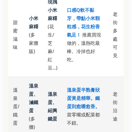
現搗
小米
口感Q軟不黏
老
小米
麻糬
牙，帶點小米顆
甜
街
麻糬
(花
粒感，花生粉香
蜜
多
(多
生/
氣足！
推薦買現
滋
處
家攤
芝
做的，溫熱吃最
味
可
販)
麻/
棒。冷掉也好
見
紅
吃。
豆...)
溫泉
溫
溫泉蛋半熟膏狀
蛋、
溫泉
老
泉
蛋黃是精華。鐵
滷鐵
蛋、
街
蛋/
蛋則愈嚼愈香。
蛋
紹興
沿
鐵
當零嘴或配菜都
(多
鐵蛋
途
蛋
不錯。
攤)