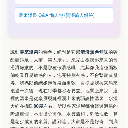
烏來溫泉 Q&A 懶人包 (資深旅人解答)
說到
烏來溫泉
的特色，絕對是它那
清澈無色無味
的碳
酸氫鈉泉，人稱「美人湯」。泡完面板摸起來真的會
滑滑嫩嫩的，不是那種假滑感哦！尤其像我這種面板
偏乾又容易敏感的人，泡完特別有感，不會緊繃或發
癢。我媽以前總嫌泡溫泉面板乾，自從被我拉來烏來
泡過一次後，現在每季都吵著要去。地質上來說，這
裡的溫泉是從巖層裂縫裡湧出來的弱鹼性溫泉，水溫
大約在攝氏
80度
左右，所以各家湯屋都會經過適當的
降溫處理，不用擔心燙傷。水質溫和，刺激性低，算
是老少咸宜的泉質。講到這，大家是不是好奇，到底