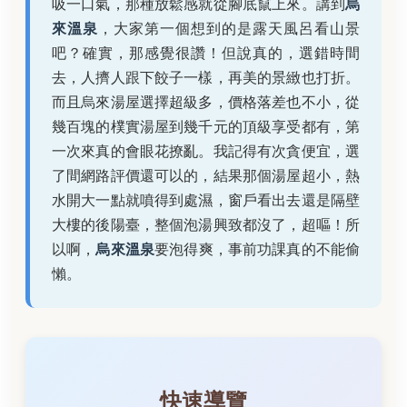
吸一口氣，那種放鬆感就從腳底竄上來。講到
烏
來溫泉
，大家第一個想到的是露天風呂看山景
吧？確實，那感覺很讚！但說真的，選錯時間
去，人擠人跟下餃子一樣，再美的景緻也打折。
而且烏來湯屋選擇超級多，價格落差也不小，從
幾百塊的樸實湯屋到幾千元的頂級享受都有，第
一次來真的會眼花撩亂。我記得有次貪便宜，選
了間網路評價還可以的，結果那個湯屋超小，熱
水開大一點就噴得到處濕，窗戶看出去還是隔壁
大樓的後陽臺，整個泡湯興致都沒了，超嘔！所
以啊，
烏來溫泉
要泡得爽，事前功課真的不能偷
懶。
快速導覽