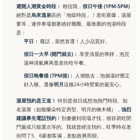
避開人潮黃金時段：
相信我，
假日午後 (1PM-5PM)
絕對是
烏來溫泉
區的「地獄時段」！老街塞爆，湯屋
要等，連停車場都要繞好幾圈。最推薦的泡湯時段
是：
平日：
廢話，當然首選！人少品質好。
假日一大早 (開門就去)：
享受清晨的寧靜，泡完
湯神清氣爽再逛老街吃午餐。
假日晚餐後 (7PM後)：
人潮散去，泡個湯紓壓正
好入睡。選像
明月
這種24小時營業的最安心。
湯屋預約是王道！
特別是假日或想泡熱門時段、知
名湯屋（如馥蘭朵特定房型、明月的檜木桶），
強烈
建議事先電話預約
！別傻傻到現場才找，很容易吃閉
門羹或只能選次等的。我就曾經沒預約，旺季時在老
街問了5、6家都客滿，差點敗興而歸。