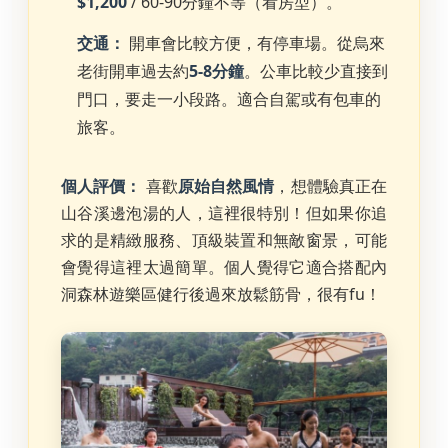
$1,200
/ 60-90分鐘不等（看房型）。
交通：
開車會比較方便，有停車場。從烏來
老街開車過去約
5-8分鐘
。公車比較少直接到
門口，要走一小段路。適合自駕或有包車的
旅客。
個人評價：
喜歡
原始自然風情
，想體驗真正在
山谷溪邊泡湯的人，這裡很特別！但如果你追
求的是精緻服務、頂級裝置和無敵窗景，可能
會覺得這裡太過簡單。個人覺得它適合搭配內
洞森林遊樂區健行後過來放鬆筋骨，很有fu！