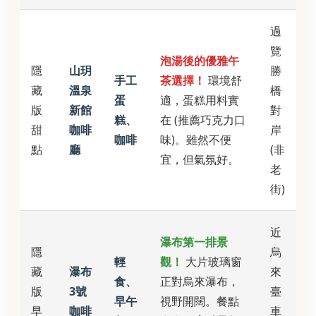
過
覽
泡湯後的優雅午
隱
山玥
勝
手工
茶選擇！
環境舒
藏
溫泉
橋
蛋
適，蛋糕用料實
版
新館
對
糕、
在 (推薦巧克力口
甜
咖啡
岸
咖啡
味)。雖然不便
點
廳
(非
宜，但氣氛好。
老
街)
近
瀑布第一排景
隱
烏
輕
觀！
大片玻璃窗
藏
瀑布
來
食、
正對烏來瀑布，
版
3號
臺
早午
視野開闊。餐點
早
咖啡
車