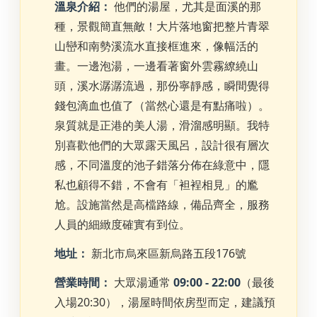
溫泉介紹：
他們的湯屋，尤其是面溪的那
種，景觀簡直無敵！大片落地窗把整片青翠
山巒和南勢溪流水直接框進來，像幅活的
畫。一邊泡湯，一邊看著窗外雲霧繚繞山
頭，溪水潺潺流過，那份寧靜感，瞬間覺得
錢包滴血也值了（當然心還是有點痛啦）。
泉質就是正港的美人湯，滑溜感明顯。我特
別喜歡他們的大眾露天風呂，設計很有層次
感，不同溫度的池子錯落分佈在綠意中，隱
私也顧得不錯，不會有「袒裎相見」的尷
尬。設施當然是高檔路線，備品齊全，服務
人員的細緻度確實有到位。
地址：
新北市烏來區新烏路五段176號
營業時間：
大眾湯通常
09:00 - 22:00
（最後
入場20:30），湯屋時間依房型而定，建議預