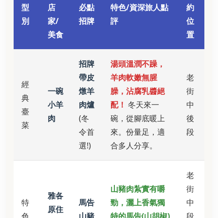
型
店
必點
特色/資深旅人點
約
別
家/
招牌
評
位
美食
置
招牌
湯頭溫潤不躁，
帶皮
羊肉軟嫩無腥
老
經
一碗
燉羊
臊，沾腐乳醬絕
街
典
小羊
肉爐
配！
冬天來一
中
臺
肉
(冬
碗，從腳底暖上
後
菜
令首
來。份量足，適
段
選!)
合多人分享。
老
山豬肉紮實有嚼
街
雅各
特
馬告
勁，灑上香氣獨
中
原住
色
山豬
特的馬告(山胡椒)
段