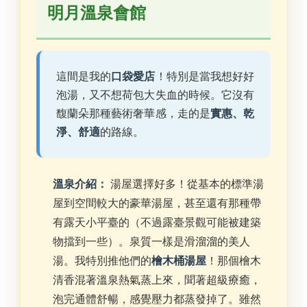
明月溫泉會館
這間是我的
口袋愛店
！特別是當我想好好
泡湯，又不想荷包大失血的時候。它沒有
馥蘭朵那種藝術奢華感，走的是
實惠、乾
淨、舒適
的路線。
溫泉介紹：
湯屋選擇好多！從基本的標準湯
屋到空間較大的豪華湯屋，甚至還有那種帶
有露天小平臺的（不過露臺景觀可能被建築
物擋到一些）。泉質一樣是滑溜溜的美人
湯。我特別推他們的
檜木桶湯屋
！那個檜木
清香混著溫泉熱氣蒸上來，聞著超級療癒，
泡完通體舒暢，感覺壓力都蒸發掉了。雖然