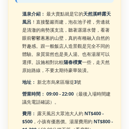
溫泉介紹：
最大賣點就是它的
天然溪畔露天
風呂
！直接鑿巖而建，泡在池子裡，旁邊就
是清澈的南勢溪支流，聽著潺潺水聲，看著
眼前鬱鬱蔥蔥的山壁，真的有種融入自然的
野趣感。跟一般飯店人造景觀是完全不同的
體驗。泉質當然也是美人湯。也有湯屋可以
選擇。設施相對比較
陽春樸實
一些，走天然
原始路線，不要太期待豪華裝潢。
地址：
新北市烏來區堰堤
3
號
營業時間：
09:00 - 22:00
（最後入場時間建
議先電話確認）。
費用：
露天風呂大眾池大人約
NT$400 -
$500
，小孩有優惠價。湯屋費用約
NT$800 -