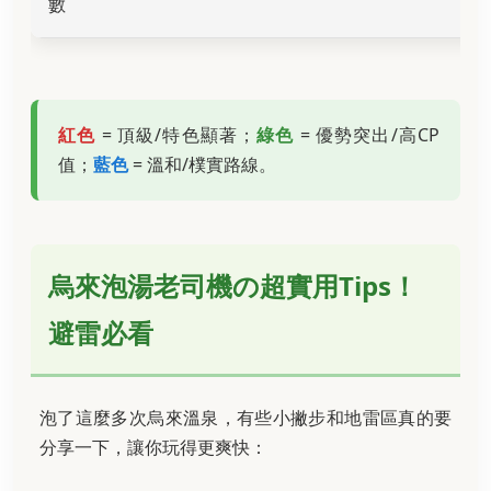
數
紅色
= 頂級/特色顯著；
綠色
= 優勢突出/高CP
值；
藍色
= 溫和/樸實路線。
烏來泡湯老司機の超實用Tips！
避雷必看
泡了這麼多次烏來溫泉，有些小撇步和地雷區真的要
分享一下，讓你玩得更爽快：