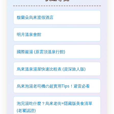
馥蘭朵烏來渡假酒店
明月溫泉會館
國際巖湯 (原雲頂溫泉行館)
烏來溫泉湯屋快速比較表 (資深旅人版)
烏來泡湯老司機の超實用Tips！避雷必看
泡完湯吃什麼？烏來老街+隱藏版美食清單
(老饕認證)