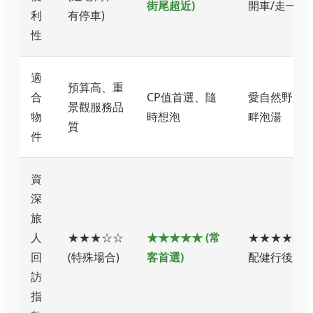
街尾超近)
開車/走一段)
利
有停車)
性
適
預算高、重
合
CP值首選、隨
愛自然野趣
景觀服務品
物
時想泡
畔泡湯
質
件
資
深
旅
人
★★★☆☆
★★★★★ (常
★★★★☆ (
回
(特殊場合)
客首選)
配健行後)
訪
指