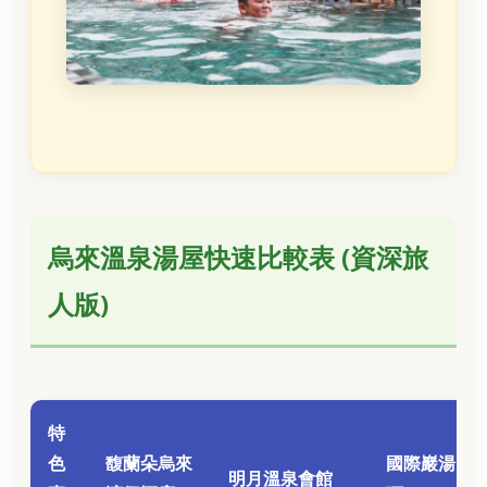
烏來溫泉湯屋快速比較表 (資深旅
人版)
特
色
馥蘭朵烏來
國際巖湯 (原
明月溫泉會館