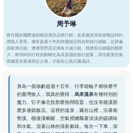
周予琳
曾任職於國際連鎖精品酒店品牌行銷，並具備資深旅遊雜誌特約
撰稿人背景。擁有超過十年的跨國採訪與自助旅行經驗，足跡遍
及歐洲古鎮、澳洲荒野及亞洲各大城小鎮。我擅長以細膩的觀察
力，將瑣碎的行程規劃轉化為具質感的旅行提案，深信最美的風
景總是在親身踏足之後，才能在心底沉澱成詩。
身為一個旅齡超過十五年、行李箱輪子都快磨平
的臺灣旅人，我真的覺得，
烏來溫泉
有種特別的
魔力。它不像北投那麼熱鬧喧囂，也沒有礁溪那
麼多連鎖飯店。這裡的溫泉，藏在山裡，沿著南
勢溪、桶後溪蜿蜒，空氣裡總飄著淡淡的硫磺味
和水氣，混著山林的清新氣味。每次一下車，深