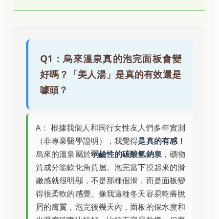
Q1：烏來溫泉真的泡完面板會變
好嗎？「美人湯」是真的有效還是
噱頭？
A： 根據我個人和同行女性友人們多年實測
（非專業醫學證明），我覺得
是真的有感！
烏來的溫泉屬於
弱鹼性的碳酸氫鈉泉
，礦物
質成分能軟化角質層。泡完當下摸起來的滑
嫩感就很明顯，不是那種假滑，而是面板變
得很柔軟的感覺。像我這種冬天容易乾癢脫
屑的膚質，泡完後幾天內，面板的保水度和