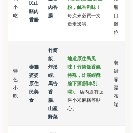
民山
小
肉香
粉，鹹香夠味！
醒
豬肉
吃
腸
每次來必買一支
目
香腸
邊走邊啃。
攤
位
竹筒
飯、
地道原住民風
老
泰雅
炸溪
味！竹筒飯香氣
特
街
婆婆
蝦、
特殊，炸溪蝦酥
色
靠
原住
馬告
脆下酒(開車別
小
瀑
民美
香
喝)。
店內還有販
吃
布
食
腸、
售小米麻糬等點
端
山產
心。
野菜