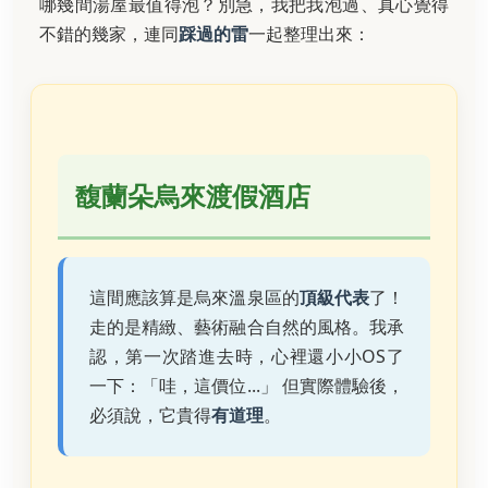
哪幾間湯屋最值得泡？別急，我把我泡過、真心覺得
不錯的幾家，連同
踩過的雷
一起整理出來：
馥蘭朵烏來渡假酒店
這間應該算是烏來溫泉區的
頂級代表
了！
走的是精緻、藝術融合自然的風格。我承
認，第一次踏進去時，心裡還小小OS了
一下：「哇，這價位...」 但實際體驗後，
必須說，它貴得
有道理
。