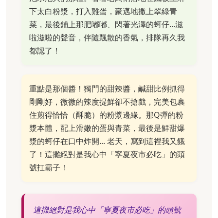
下太白粉漿，打入雞蛋，豪邁地撒上翠綠青
菜，最後鋪上那肥嘟嘟、閃著光澤的蚵仔...滋
啦滋啦的聲音，伴隨飄散的香氣，排隊再久我
都認了！
重點是那個醬！獨門的甜辣醬，鹹甜比例抓得
剛剛好，微微的辣度提鮮卻不搶戲，完美包裹
住煎得恰恰（酥脆）的粉漿邊緣。那Q彈的粉
漿本體，配上滑嫩的蛋與青菜，最後是鮮甜爆
漿的蚵仔在口中炸開... 老天，寫到這裡我又餓
了！這攤絕對是我心中「寧夏夜市必吃」的頭
號扛霸子！
這攤絕對是我心中「寧夏夜市必吃」的頭號