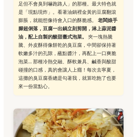
足但不會臭到嚇跑路人」的那種。最大特色就
是「現點現炸」。看著油鍋裡金黃的豆腐翻滾
膨脹，就能想像待會入口的酥脆感。
老闆娘手
腳超俐落，豆腐一出鍋立刻剪開，淋上蒜泥醬
油，配上自製的酸甜臺式泡菜。
夾一塊熱騰
騰、外皮酥得像餅乾的臭豆腐，中間卻保持著
軟嫩多汁的孔隙，蘸點醬汁，再配上一口爽脆
泡菜... 那種冷熱交融、酥軟兼具、鹹香與酸甜
碰撞的口感，真的會讓人上癮！每次去寧夏，
這攤的臭豆腐香總是勾著我，就算吃飽了也要
來一份當點心。