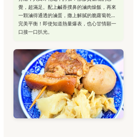
覺，超滿足。配上鹹香撲鼻的滷肉燥飯，再來
一顆滷得通透的滷蛋，撒上解膩的脆蘿蔔乾...
完美平衡！即使知道熱量爆表，也心甘情願一
口接一口扒光。