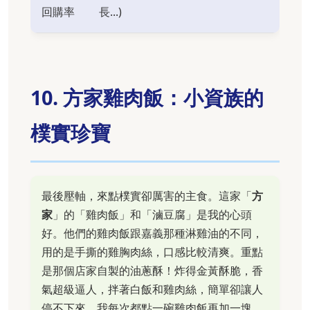
回購率
長...)
10. 方家雞肉飯：小資族的
樸實珍寶
最後壓軸，來點樸實卻厲害的主食。這家「
方
家
」的「雞肉飯」和「滷豆腐」是我的心頭
好。他們的雞肉飯跟嘉義那種淋雞油的不同，
用的是手撕的雞胸肉絲，口感比較清爽。重點
是那個店家自製的油蔥酥！炸得金黃酥脆，香
氣超級逼人，拌著白飯和雞肉絲，簡單卻讓人
停不下來。我每次都點一碗雞肉飯再加一塊