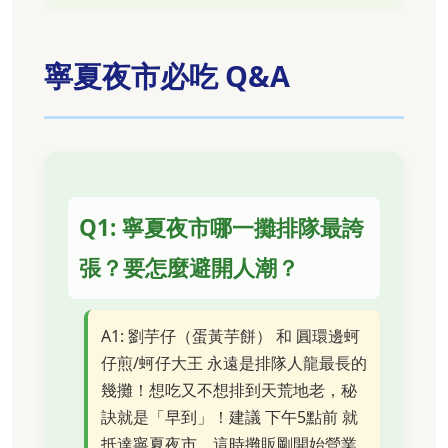
寧夏夜市必吃 Q&A
Q1: 寧夏夜市哪一攤排隊最誇
張？要怎麼避開人潮？
A1: 劉芋仔（蛋黃芋餅） 和 圓環邊蚵
仔煎/蚵仔大王 永遠是排隊人龍最長的
幾攤！想吃又不想排到天荒地老，秘
訣就是「早到」！建議 下午5點前 就
抵達寧夏夜市，這時攤販剛開始營業