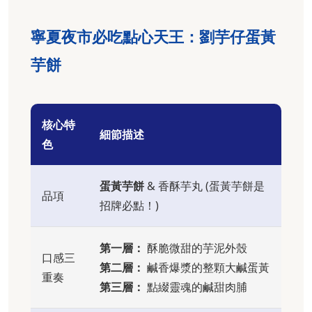
寧夏夜市必吃點心天王：劉芋仔蛋黃
芋餅
核心特
細節描述
色
蛋黃芋餅
& 香酥芋丸 (蛋黃芋餅是
品項
招牌必點！)
第一層：
酥脆微甜的芋泥外殼
口感三
第二層：
鹹香爆漿的整顆大鹹蛋黃
重奏
第三層：
點綴靈魂的鹹甜肉脯