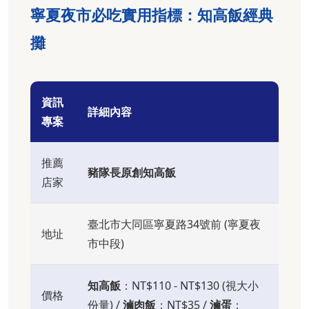
寧夏夜市必吃實用指標：知高飯經典
攤
資訊
詳細內容
專案
推薦
豬隊長原創知高飯
店家
臺北市大同區寧夏路34號前 (寧夏夜
地址
市中段)
知高飯
：NT$110 - NT$130 (視大小
價格
份量) /
滷肉飯
：NT$35 /
滷蛋
：