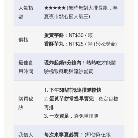
人氣指
★★★★★
(無時無刻大排長龍，寧
數
夏夜市點心攤人氣王)
蛋黃芋餅
：NT$30 / 顆
價格
香酥芋丸
：NT$25 / 顆 (只收現金)
最佳食
現炸起鍋3分鐘內
！熱熱吃才能體
用時間
驗極致酥脆與流沙蛋黃
1.
下午5點前抵達排隊較快
購買秘
2.
蛋黃芋餅常提早賣完
，確定目標
訣
再排
3.
一次買足
，避免重排隊！
我個人
每次來寧夏必買！
(即使隊伍很