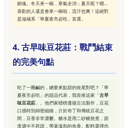
銷魂。冬天來一碗，寒氣全消；夏天呢？嗯...
喜歡的人還是會來一碗啦，流汗也爽！這絕對
是滋補系「寧夏夜市必吃」首選。
4. 古早味豆花莊：戰鬥結束
的完美句點
吃了一圈鹹的，總要來點甜的收尾對吧？「寧
夏夜市必吃」的甜品代表，我首推這家「
古早
味豆花莊
」。他們家標榜遵循古法製作，豆花
口感特別綿密細緻，介於布丁和傳統豆花之
間，豆香非常濃鬱。糖水是用二砂糖熬煮，甜
度適中不死甜，帶著溫和的焦香。配料選擇也