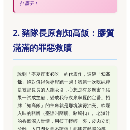
扛霸子！
2. 豬隊長原創知高飯：膠質
滿滿的罪惡救贖
說到「寧夏夜市必吃」的代表作，這碗「
知高
飯
」絕對值得你專程跑一趟！我第一次吃純粹
是被那長長的人龍吸引，心想是有多厲害？結
果一試成主顧，變成我每次來寧夏的定番。招
牌「知高飯」的主角就是那塊滷得油亮、軟爛
入味的豬腳（臺語叫蹄膀、豬腳扣）。老滷汁
的香氣深入骨髓，用筷子輕輕一夾，皮肉立刻
分離，入口即化毫不誇張！那膠質黏嘴的感