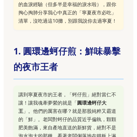
的血淚經驗（但多半是幸福的淚水啦），跟你
掏心掏肺分享我心中真正的「寧夏夜市必吃」
清單，沒吃過這10攤，別跟我說你去過寧夏！
1. 圓環邊蚵仔煎：鮮味暴擊
的夜市王者
講到寧夏夜市的王者，「蚵仔煎」絕對當仁不
讓！讓我魂牽夢縈的就是「
圓環邊蚵仔大
王
」。他們的厲害在哪？就是那股純粹又霸道
的「鮮」。老闆對蚵仔的品質近乎偏執，顆顆
肥美飽滿，來自產地直送的新鮮貨，絕對不是
泡水泡大的那種。看著老闆俐落地在鐵板上淋