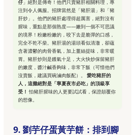
仔
」絕對是傳奇！他們只賣豬肝相關料理，專
注到令人佩服。招牌當然是「豬肝湯」和「豬
肝炒」。他們的豬肝處理得超厲害，絕對沒有
腥味，重點是那個熟度——嫩到一個不可思議
的境界！粉嫩粉嫩的，咬下去是脆彈的口感，
完全不乾不柴。豬肝湯的湯頭看似清澈，卻蘊
含著濃鬱的肉骨香氣，加上薑絲提味，非常暖
胃。豬肝炒則是鑊氣十足，大火快炒保留豬肝
的嫩度，醬汁鹹香夠味，非常下飯（可惜他們
沒賣飯，建議買碗滷肉飯配）。
愛吃豬肝的
人，這攤絕對是「寧夏夜市必吃」的頂級享
受！
怕豬肝腥味的人更要試試看，保證顛覆你
的想像。
9. 劉芋仔蛋黃芋餅：排到腳