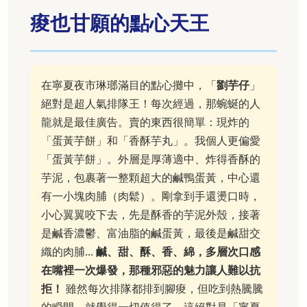
痠也甘願的點心天王
在寧夏夜市琳瑯滿目的點心攤中，「
劉芋仔
」
絕對是超人氣排隊王！每次經過，那蜿蜒的人
龍就是最佳廣告。賣的東西很簡單：現炸的
「蛋黃芋餅」和「香酥芋丸」。我個人更偏愛
「蛋黃芋餅」。外層是厚薄適中、炸得香酥的
芋泥，包裹著一整顆超大的鹹鴨蛋黃，中心還
有一小塊肉脯（肉鬆）。剛拿到手還燙口時，
小心翼翼咬下去，先是酥香的芋泥外殼，接著
是鹹香濃鬱、富油脂的鹹蛋黃，最後是鹹甜交
織的肉脯...
鹹、甜、酥、香、綿，多層次口感
在嘴裡一次爆發，那種邪惡的魅力讓人難以抗
拒！
雖然每次排隊都排到腳痠，但吃到熱騰騰
的瞬間，就覺得一切值得了。這絕對是「寧夏