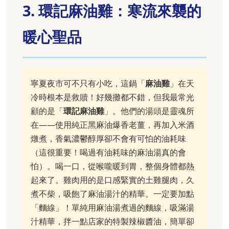
3. 環記麻油雞：寒流來襲的
暖心聖品
寧夏夜市可不只有小吃，這鍋「
麻油雞
」在天
冷時根本是救贖！好幾攤都不錯，但我最常光
顧的是「
環記麻油雞
」。他們的湯頭是靈魂所
在——使用純正黑麻油爆香老薑，再加入米酒
燉煮，香氣濃鬱醇厚卻不會有可怕的油耗味
（這很重要！喝過有油耗味的麻油湯真的會
怕）。喝一口，從喉嚨暖到胃，整個身體都熱
起來了。雞肉用的是口感緊實的土雞腿肉，久
煮不柴，吸飽了麻油湯汁的精華。一定要加點
「麵線」！單純用麻油湯煮過的麵線，吸滿湯
汁精華，拌一點店家的特製辣椒醬油，簡單卻