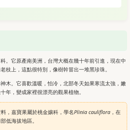
同科。它原產南美洲，台灣大概在幾十年前引進，現在中
和老枝上，這點很特別，像樹幹冒出一堆黑珍珠。
的神木。它喜歡溫暖，怕冷，北部冬天如果寒流太強，嫩
幾十年，變成家裡很漂亮的觀果植物。
資料，嘉寶果屬於桃金孃科，學名
Plinia cauliflora
，在
南部低海拔地區。