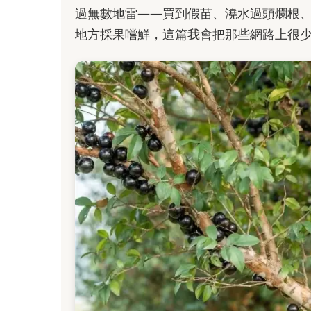
過無數地雷——買到假苗、澆水過頭爛根
地方採果嚐鮮，這篇我會把那些網路上很