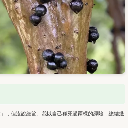
種」，但沒說細節。我以自己種死過兩棵的經驗，總結幾