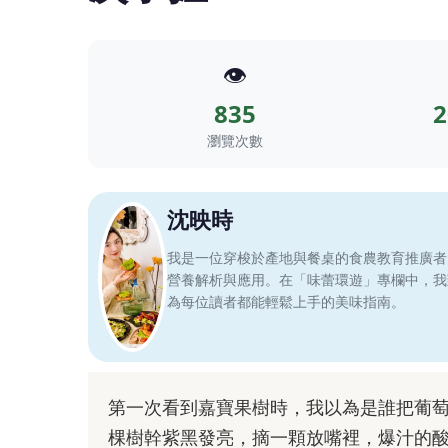
👁️
835
2
瀏覽次數
沈映時
我是一位穿梭於產地與餐桌的食農教育推廣者
營養解析與應用。在「味蕾環遊」專欄中，我
為每位讀者都能輕鬆上手的美味指南。
第一次看到嘉寶果樹時，我以為是誰把葡
棵樹幹紫黑發亮，摘一顆放嘴裡，爆汁的