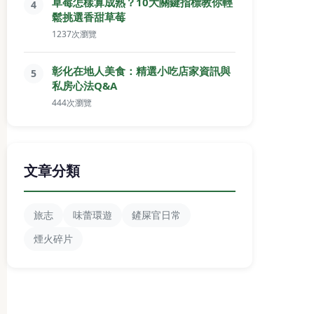
草莓怎樣算成熟？10大關鍵指標教你輕
4
鬆挑選香甜草莓
1237次瀏覽
彰化在地人美食：精選小吃店家資訊與
5
私房心法Q&A
444次瀏覽
文章分類
旅志
味蕾環遊
鏟屎官日常
煙火碎片