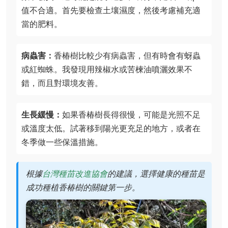
值不合適。首先要檢查土壤濕度，然後考慮補充適
當的肥料。
病蟲害：
香椿樹比較少有病蟲害，但有時會有蚜蟲
或紅蜘蛛。我發現用辣椒水或苦楝油噴灑效果不
錯，而且對環境友善。
生長緩慢：
如果香椿樹長得很慢，可能是光照不足
或溫度太低。試著移到陽光更充足的地方，或者在
冬季做一些保溫措施。
根據
台灣種苗改進協會
的建議，選擇健康的種苗是
成功種植香椿樹的關鍵第一步。