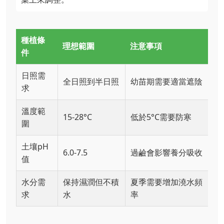
種植條
理想範圍
注意事項
件
日照需
全日照到半日照
幼苗期需要適當遮陰
求
溫度範
15-28°C
低於5°C需要防寒
圍
土壤pH
6.0-7.5
過鹼會影響養分吸收
值
水分需
保持濕潤但不積
夏季需要增加澆水頻
求
水
率