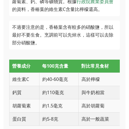
蘿蔔素、鈣、磷等礦物質。根據
行政院農業委員會
的資料，香椿葉的維生素C含量比檸檬還高。
不過要注意的是，香椿葉含有較多的硝酸鹽，所以
最好不要生食。烹調前可以先焯水，這樣可以去除
部分硝酸鹽。
營養成分
每100克含量
對比常見食材
維生素C
約40-60毫克
高於檸檬
鈣質
約110毫克
與牛奶相當
胡蘿蔔素
約1.5毫克
高於胡蘿蔔
蛋白質
約5-8克
高於一般蔬菜