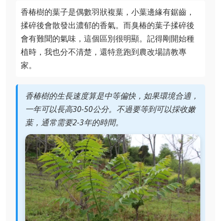
香椿樹的葉子是偶數羽狀複葉，小葉邊緣有鋸齒，
揉碎後會散發出濃郁的香氣。而臭椿的葉子揉碎後
會有難聞的氣味，這個區別很明顯。記得剛開始種
植時，我也分不清楚，還特意跑到農改場請教專
家。
香椿樹的生長速度算是中等偏快，如果環境合適，
一年可以長高30-50公分。不過要等到可以採收嫩
葉，通常需要2-3年的時間。