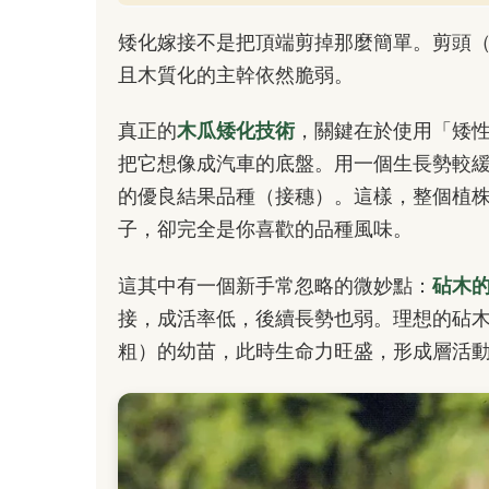
矮化嫁接不是把頂端剪掉那麼簡單。剪頭
且木質化的主幹依然脆弱。
真正的
木瓜矮化技術
，關鍵在於使用「矮
把它想像成汽車的底盤。用一個生長勢較
的優良結果品種（接穗）。這樣，整個植
子，卻完全是你喜歡的品種風味。
這其中有一個新手常忽略的微妙點：
砧木
接，成活率低，後續長勢也弱。理想的砧木，
粗）的幼苗，此時生命力旺盛，形成層活