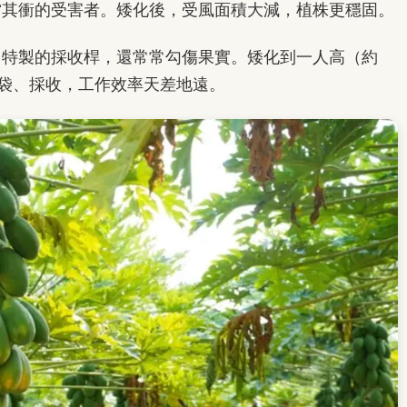
當其衝的受害者。矮化後，受風面積大減，植株更穩固。
用特製的採收桿，還常常勾傷果實。矮化到一人高（約
、套袋、採收，工作效率天差地遠。