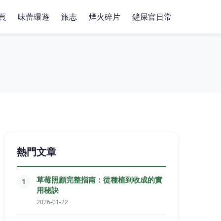
頁
味蕾環遊
旅志
煙火碎片
鏟屎官日常
熱門文章
草莓照顧完整指南：從種植到收成的實
1
用秘訣
2026-01-22