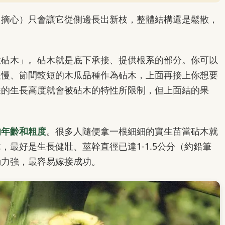
（摘心）只會讓它從側邊長出新枝，整體結構還是鬆散，
性砧木」。砧木就是底下承接、提供根系的部分。你可以
緩慢、節間較短的木瓜品種作為砧木，上面再接上你想要
株的生長高度就會被砧木的特性所限制，但上面結的果
的年齡和粗度
。很多人隨便拿一根細細的實生苗當砧木就
最好是生長健壯、莖幹直徑已達1-1.5公分（約鉛筆
動力強，最容易嫁接成功。