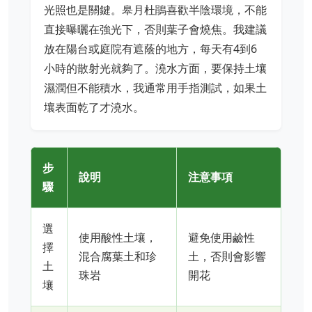
光照也是關鍵。皋月杜鵑喜歡半陰環境，不能
直接曝曬在強光下，否則葉子會燒焦。我建議
放在陽台或庭院有遮蔭的地方，每天有4到6
小時的散射光就夠了。澆水方面，要保持土壤
濕潤但不能積水，我通常用手指測試，如果土
壤表面乾了才澆水。
步
說明
注意事項
驟
選
使用酸性土壤，
避免使用鹼性
擇
混合腐葉土和珍
土，否則會影響
土
珠岩
開花
壤