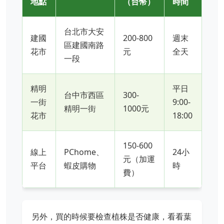
地點
（台幣）
時間
台北市大安
建國
200-800
週末
區建國南路
花市
元
全天
一段
精明
平日
台中市西區
300-
一街
9:00-
精明一街
1000元
花市
18:00
150-600
線上
PChome、
24小
元（加運
平台
蝦皮購物
時
費）
另外，買的時候要檢查植株是否健康，看看葉