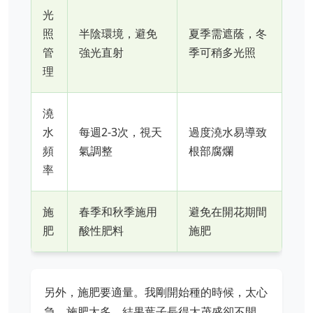
光
照
半陰環境，避免
夏季需遮蔭，冬
管
強光直射
季可稍多光照
理
澆
水
每週2-3次，視天
過度澆水易導致
頻
氣調整
根部腐爛
率
施
春季和秋季施用
避免在開花期間
肥
酸性肥料
施肥
另外，施肥要適量。我剛開始種的時候，太心
急，施肥太多，結果葉子長得太茂盛卻不開