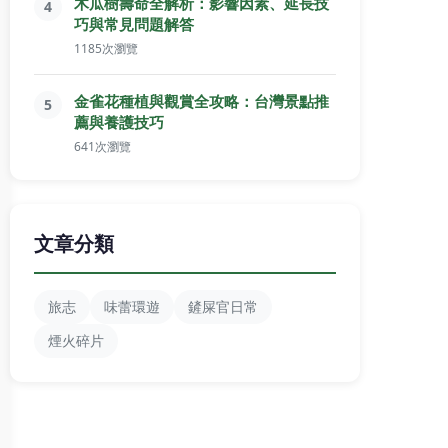
木瓜樹壽命全解析：影響因素、延長技
4
巧與常見問題解答
1185次瀏覽
金雀花種植與觀賞全攻略：台灣景點推
5
薦與養護技巧
641次瀏覽
文章分類
旅志
味蕾環遊
鏟屎官日常
煙火碎片