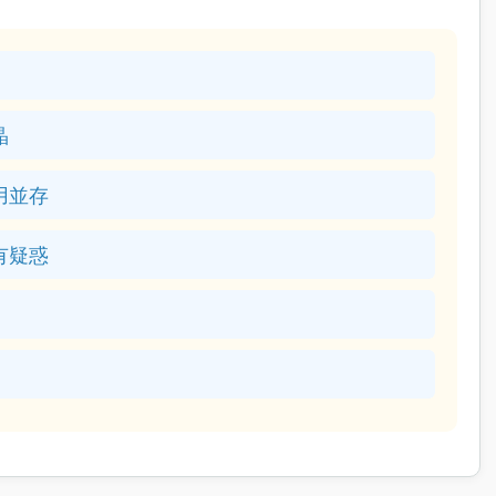
晶
用並存
有疑惑