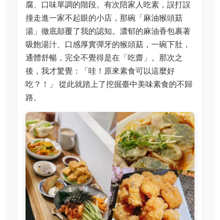
腐、口味單調的階段。有次陪家人吃素，誤打誤
撞走進一家不起眼的小店，那碗「麻油猴頭菇
湯」徹底顛覆了我的認知。濃郁的麻油香包裹著
吸飽湯汁、口感厚實彈牙的猴頭菇，一碗下肚，
通體舒暢，完全不覺得是在「吃齋」。那次之
後，我才驚覺：「哇！原來素食可以這麼好
吃？！」 從此就踏上了挖掘臺中美味素食的不歸
路。