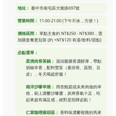
地址：
臺中市南屯區大墩路697號
營業時間：
11:00-21:00 (下午不休，方便！)
價格區間：
單點主食約 NT$250 - NT$380，需
加購套餐更划算 (約 +NT$120 有湯/飲料/甜點)
必點選單：
星洲肉骨茶鍋：
湯頭藥膳香濃醇厚，帶點
胡椒辛香，配料豐富（素排骨、菇類、豆
皮），冬天喝超舒服！
南洋沙嗲串燒：
用杏鮑菇或未來肉做的串
燒，刷上濃鬱沙嗲醬，炭烤香氣十足，吃
起來超有滿足感，絕對是招牌必點！
仁當咖哩猴頭菇：
香料味濃鬱複雜的馬來