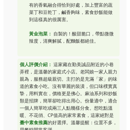
有的香氣融合得恰到好處，加上豐富的蔬
菜丁和豆乾丁，鹹香夠味，素食炒飯能做
到這樣真的很厲害。
黃金泡菜：
自製的！酸甜脆口，帶點微微
辣度，清爽解膩，配麵飯都絕佳。
個人評價介紹：
這家藏在勤美誠品附近的小巷
弄裡，是溫馨的家庭式小店。老闆娘一家人親力
親為，服務超級親切。主打的是充滿「家」的味
道的素食小吃。沒有華麗的裝潢，但口味樸實真
摯，用料實在，價格更是佛心。麻油系列和炒飯
類是招牌，簡單卻吃得出用心。份量適中，適合
一個人簡單吃或兩三人點幾樣分食。想吃點溫
暖、不花俏、CP值高的家常素食，這家絕對是
臺中素食推薦
的好選擇。溫馨提醒：位置不多，
用餐時間常客滿。