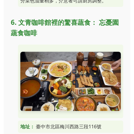
分菜色油量稍多，介意者可請廚房調整。
6. 文青咖啡館裡的驚喜蔬食： 忘憂園
蔬食咖啡
地址：
臺中市北區梅川西路三段116號