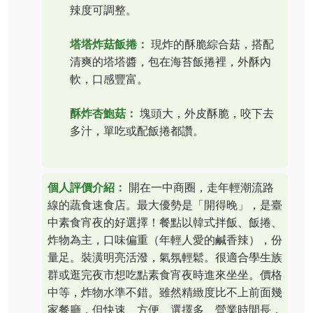
辣度可調整。
塔塔炸菇飯捲：
現炸的酥脆綜合菇，搭配
清爽的塔塔醬，包在海苔飯捲裡，外酥內
軟，口感豐富。
酥炸杏鮑菇：
塊頭大，外皮酥脆，咬下去
多汁，單吃或配飯捲都讚。
個人評價介紹：
開在一中商圈，走年輕潮流路
線的蔬食速食店。最大優勢是「開得晚」，是臺
中素食宵夜的好選擇！餐點以韓式拌飯、飯捲、
炸物為主，口味偏重（年輕人愛的鹹香辣），份
量足。裝潢明亮活潑，氣氛輕鬆。很適合學生族
群或逛完夜市想吃點素食宵夜時進來坐坐。價格
中等，炸物水準不錯。雖然精緻度比不上前面幾
家餐廳，但快速、方便、選擇多、營業時間長，