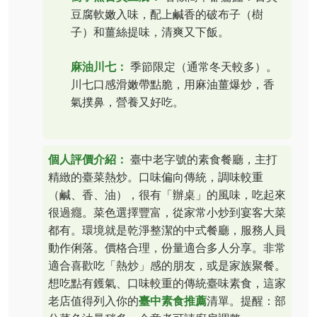
豆腐軟嫩入味，配上鹹香的破布子（樹
子）和薑絲提味，清爽又下飯。
麻油川七：
季節限定（通常冬天較多）。
川七口感滑嫩帶點脆，用麻油薑爆炒，香
氣撲鼻，營養又好吃。
個人評價介紹：
臺中老字號的素食餐廳，主打
精緻的臺菜熱炒。口味偏向傳統，調味較重
（鹹、香、油），很有「辦桌」的風味，吃起來
很過癮。菜色選擇豐富，從家常小炒到宴客大菜
都有。環境就是乾淨整潔的中式餐廳，服務人員
動作俐落。價格合理，份量適合多人分享。非常
適合喜歡吃「熱炒」感的朋友，或是家族聚餐。
想吃點有鑊氣、口味較重的傳統臺味素食，這家
老店值得列入你的
臺中素食推薦
清單。提醒：部