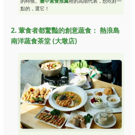
的時候。
臺中素食推薦
裡的高階代表，想吃好一
點的，選它！
2. 葷食者都驚豔的創意蔬食： 熱浪島
南洋蔬食茶堂 (大墩店)