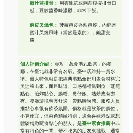
鼓汁蒸排骨：
用杏鮑菇或蒟蒻模擬排骨口
感，豆豉醬香味濃鬱，非常下飯。
酥皮叉燒包：
菠蘿酥皮香甜酥脆，內餡是
蜜汁叉燒風味（當然是素的），鹹甜交
織。
個人評價介紹：
專攻「蔬食港式飲茶」的餐
廳，在臺北就非常有名氣。臺中店維持一貫水
準。最大特色就是把經典港點全部用素食材料完
美詮釋出來，而且味道、口感都相當到位！蒸籠
點心、煎炸點心、腸粉、煲仔飯、熱炒應有盡
有。餐廳環境明亮舒適，帶點時尚感。服務人員
推點心車很有飲茶氛圍。價格就是飲茶的價位，
不算便宜，但菜色精緻特別，適合喜歡港點或想
體驗精緻蔬食點心的朋友。是
臺中素食推薦
中非
常有特色的一間，帶不吃素的朋友來挑戰，通常