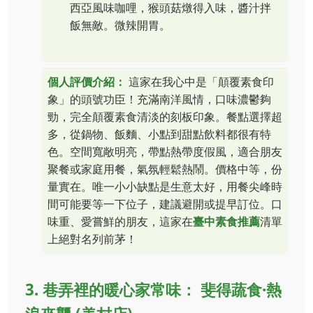
西亞風味咖哩，猴頭菇燉得入味，醬汁拌
飯無敵。微辣開胃。
個人評價介紹：
這家在我心中是「顛覆素食印
象」的頭號功臣！充滿南洋風情，口味濃鬱夠
勁，完全顛覆素食清淡的刻板印象。餐點選擇超
多，從鍋物、飯麵、小點到甜點飲料都很有特
色。空間寬敞明亮，帶點熱帶度假風，適合朋友
聚餐或家庭用餐，氣氛輕鬆熱鬧。價格中等，份
量實在。唯一小小缺點是生意太好，用餐尖峰時
間可能要等一下位子，建議避開或提早訂位。口
味重、愛嘗鮮的朋友，這家在
臺中素食推薦
清單
上絕對名列前茅！
3. 巷弄裡的暖心家常味： 斐得蔬食·熱