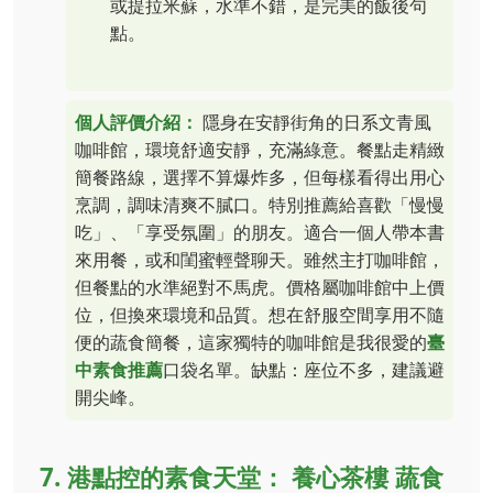
或提拉米蘇，水準不錯，是完美的飯後句
點。
個人評價介紹：
隱身在安靜街角的日系文青風
咖啡館，環境舒適安靜，充滿綠意。餐點走精緻
簡餐路線，選擇不算爆炸多，但每樣看得出用心
烹調，調味清爽不膩口。特別推薦給喜歡「慢慢
吃」、「享受氛圍」的朋友。適合一個人帶本書
來用餐，或和閨蜜輕聲聊天。雖然主打咖啡館，
但餐點的水準絕對不馬虎。價格屬咖啡館中上價
位，但換來環境和品質。想在舒服空間享用不隨
便的蔬食簡餐，這家獨特的咖啡館是我很愛的
臺
中素食推薦
口袋名單。缺點：座位不多，建議避
開尖峰。
7. 港點控的素食天堂： 養心茶樓 蔬食