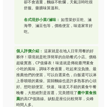
卻不會過重，麵線不軟爛，天氣涼時吃很
舒服。藥膳味算溫和。
各式現炒小菜/滷味：
如雪菜炒豆乾、滷
海帶、滷豆包等，價格便宜，味道家常好
吃。
個人評價介紹：
這家就是在地人日常用餐的好
夥伴！環境就是乾淨簡單的自助餐式小店。價格
超級實惠，CP值爆表！味道就是傳統臺灣素食
小吃的風味，調味不會過重，吃起來沒負擔。最
推薦他們的便當，可以自選菜色，白飯還可以淋
上香噴噴的素燥。當歸麵線也是許多熟客的心頭
好。想吃頓便宜、快速、味道又不錯的素食午餐
晚餐，大慈絕對是首選，完美體現了
臺中素食推
薦
的高CP值路線。缺點是座位比較簡單，尖峰
時間人多。