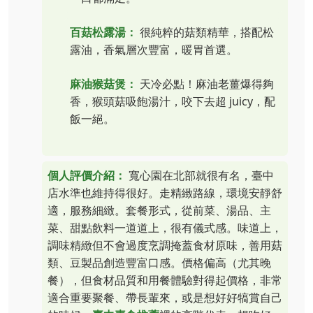
百菇松露湯：
很純粹的菇類精華，搭配松
露油，香氣層次豐富，暖胃首選。
麻油猴菇煲：
天冷必點！麻油老薑爆得夠
香，猴頭菇吸飽湯汁，咬下去超 juicy，配
飯一絕。
個人評價介紹：
寬心園在北部就很有名，臺中
店水準也維持得很好。走精緻路線，環境安靜舒
適，服務細緻。套餐形式，從前菜、湯品、主
菜、甜點飲料一道道上，很有儀式感。味道上，
調味精緻但不會過度烹調掩蓋食材原味，善用菇
類、豆製品創造豐富口感。價格偏高（尤其晚
餐），但食材品質和用餐體驗對得起價格，非常
適合重要聚餐、帶長輩來，或是想好好犒賞自己