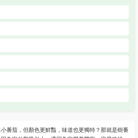
像小番茄，但顏色更鮮豔，味道也更獨特？那就是樹番