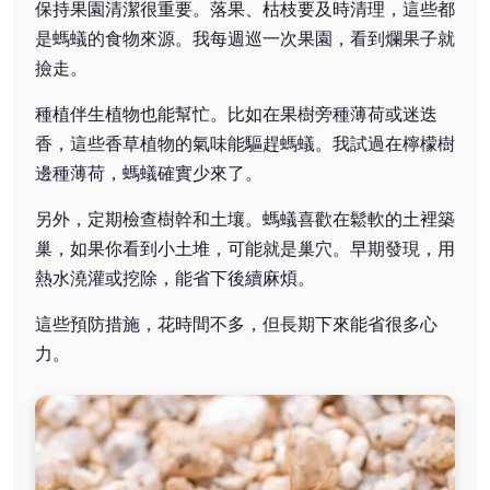
保持果園清潔很重要。落果、枯枝要及時清理，這些都
是螞蟻的食物來源。我每週巡一次果園，看到爛果子就
撿走。
種植伴生植物也能幫忙。比如在果樹旁種薄荷或迷迭
香，這些香草植物的氣味能驅趕螞蟻。我試過在檸檬樹
邊種薄荷，螞蟻確實少來了。
另外，定期檢查樹幹和土壤。螞蟻喜歡在鬆軟的土裡築
巢，如果你看到小土堆，可能就是巢穴。早期發現，用
熱水澆灌或挖除，能省下後續麻煩。
這些預防措施，花時間不多，但長期下來能省很多心
力。