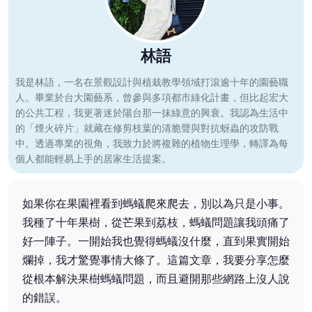
林語
我是林語，一名在景觀設計與植栽教學領域打滾逾十年的園藝職
人。畢業於台大園藝系，曾參與多項都市綠化計畫，但比起宏大
的公共工程，我更著迷於陽台那一抹綠意的興衰。我認為生活中
的「煙火碎片」就藏在修剪枝葉的清脆聲與對抗蚜蟲的攻防戰
中。透過專業的視角，我致力於將複雜的植物生理學，轉譯為每
個人都能輕易上手的居家生活提案。
如果你在果園裡看到螞蟻爬來爬去，別以為只是小事。
我種了十年果樹，從芒果到荔枝，螞蟻問題讓我頭痛了
好一陣子。一開始我也覺得螞蟻沒什麼，直到果實開始
爛掉，我才驚覺事情大條了。這篇文章，我要分享怎麼
從根本解決果樹螞蟻問題，而且避開那些網路上沒人說
的錯誤。