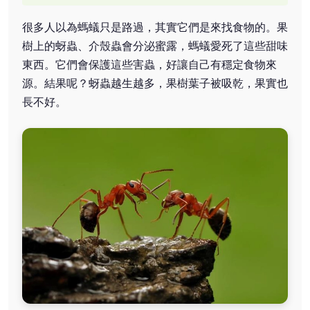
很多人以為螞蟻只是路過，其實它們是來找食物的。果
樹上的蚜蟲、介殼蟲會分泌蜜露，螞蟻愛死了這些甜味
東西。它們會保護這些害蟲，好讓自己有穩定食物來
源。結果呢？蚜蟲越生越多，果樹葉子被吸乾，果實也
長不好。