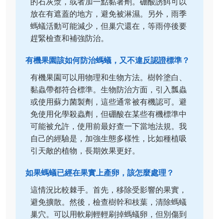
的石灰漿，或者加一點黏著劑。硼酸誘餌可以
放在有遮蓋的地方，避免被淋濕。另外，雨季
螞蟻活動可能減少，但巢穴還在，等雨停後要
趕緊檢查和補強防治。
有機果園該如何防治螞蟻，又不違反認證標準？
有機果園可以用物理和生物方法。樹幹塗白、
黏蟲帶都符合標準。生物防治方面，引入瓢蟲
或使用蘇力菌製劑，這些通常被有機認可。避
免使用化學殺蟲劑，但硼酸在某些有機標準中
可能被允許，使用前最好查一下當地法規。我
自己的經驗是，加強生態多樣性，比如種植吸
引天敵的植物，長期效果更好。
如果螞蟻已經在果實上產卵，該怎麼處理？
這情況比較棘手。首先，移除受影響的果實，
避免擴散。然後，檢查樹幹和枝葉，清除螞蟻
巢穴。可以用軟刷輕輕刷掉螞蟻卵，但別傷到