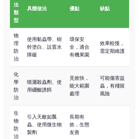
法
具體做法
優點
缺點
類
型
物
使用黏蟲帶、樹
環保安
理
效果較慢，
幹塗白、設置水
全，適合
防
需定期維護
障礙
有機果園
治
化
見效快，
可能傷害益
學
噴灑殺蟲劑、使
能大範圍
蟲，有殘留
防
用硼酸誘餌
處理
風險
治
生
引入天敵如瓢
長期有
物
蟲、使用微生物
效，生態
防
製劑
友善
治