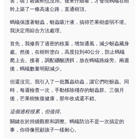
害，噴了殺菌劑也沒用。後來仔細看，才發現螞蟻在樹
幹上築了一條高速公路，直通樹頂。
螞蟻保護著蚜蟲，蚜蟲吸汁液，搞得芒果樹虛弱不堪。
我決定用綜合方法處理。
首先，我修剪了過密的枝葉，增加通風，減少蚜蟲藏身
處。然後，在樹幹塗白，高度拉到40公分，防止螞蟻
爬上去。接著，調配硼酸誘餌，放在螞蟻路線旁。兩週
後，螞蟻數量明顯減少。
但還沒完。我引入了一批瓢蟲幼蟲，讓它們吃蚜蟲。同
時，每週檢查一次，手動移除殘存的蚜蟲群。三個月
後，芒果樹恢復健康，那年收成還不錯。
這個過程很累，但值得。
關鍵在於持續觀察和調整。螞蟻防治不是一次搞定的
事，你得像照顧孩子一樣耐心。