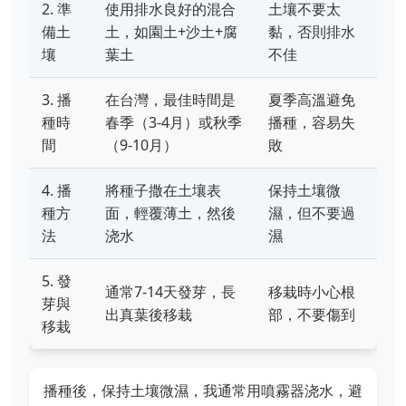
2. 準
使用排水良好的混合
土壤不要太
備土
土，如園土+沙土+腐
黏，否則排水
壤
葉土
不佳
3. 播
在台灣，最佳時間是
夏季高溫避免
種時
春季（3-4月）或秋季
播種，容易失
間
（9-10月）
敗
4. 播
將種子撒在土壤表
保持土壤微
種方
面，輕覆薄土，然後
濕，但不要過
法
浇水
濕
5. 發
通常7-14天發芽，長
移栽時小心根
芽與
出真葉後移栽
部，不要傷到
移栽
播種後，保持土壤微濕，我通常用噴霧器浇水，避