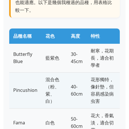
也能適應。以下是幾個我種過的品種，用表格比
較一下。
品種名稱
花色
高度
特性
耐寒，花期
Butterfly
30-
藍紫色
長，適合初
Blue
45cm
學者
混合色
花形獨特，
（粉、
40-
像針墊，但
Pincushion
紫、
60cm
容易感染病
白）
虫害
花大，香氣
50-
Fama
白色
淡，適合切
60cm