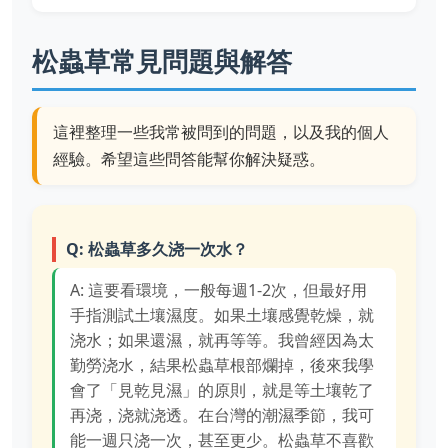
松蟲草常見問題與解答
這裡整理一些我常被問到的問題，以及我的個人
經驗。希望這些問答能幫你解決疑惑。
Q: 松蟲草多久浇一次水？
A: 這要看環境，一般每週1-2次，但最好用
手指測試土壤濕度。如果土壤感覺乾燥，就
浇水；如果還濕，就再等等。我曾經因為太
勤勞浇水，結果松蟲草根部爛掉，後來我學
會了「見乾見濕」的原則，就是等土壤乾了
再浇，浇就浇透。在台灣的潮濕季節，我可
能一週只浇一次，甚至更少。松蟲草不喜歡