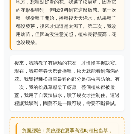
地方，想種點好看的花。我選了松蟲草，因為它
的花形很特別，但我沒料到它這麼敏感。第一次
種，我從種子開始，播種後天天浇水，結果種子
都沒發芽，後來才知道是太濕了。第二次，我改
用幼苗，但因為沒注意光照，植株長得瘦高，花
也沒幾朵。
後來，我請教了有經驗的花友，才慢慢掌握訣竅。
現在，我每年春天都會播種，秋天就能看到滿滿的
花。我覺得種松蟲草最難的部分是病虫害防治。有
一次，我的松蟲草感染了蚜蟲，整個植株都被覆
蓋，我用了自製辣椒水，噴了幾次才控制住。這過
程讓我學到，園藝不是一蹴可幾，需要不斷嘗試。
負面經驗：我曾經在夏季高溫時種松蟲草，