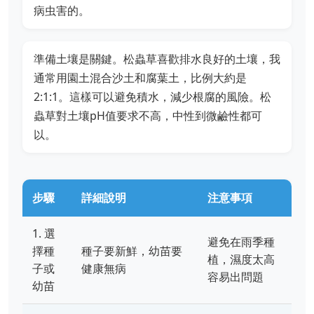
病虫害的。
準備土壤是關鍵。松蟲草喜歡排水良好的土壤，我
通常用園土混合沙土和腐葉土，比例大約是
2:1:1。這樣可以避免積水，減少根腐的風險。松
蟲草對土壤pH值要求不高，中性到微鹼性都可
以。
步驟
詳細說明
注意事項
1. 選
避免在雨季種
擇種
種子要新鮮，幼苗要
植，濕度太高
子或
健康無病
容易出問題
幼苗