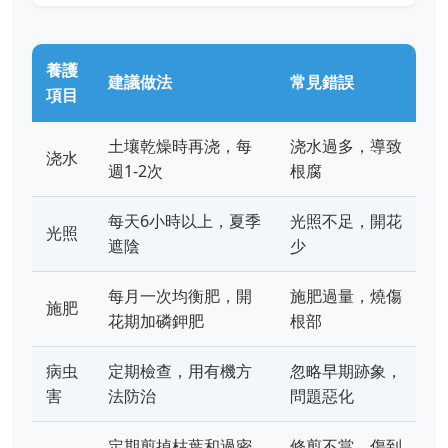
養護
建議做法
常見錯誤
項目
土壤乾燥時再浇，每
浇水過多，導致
浇水
週1-2次
根腐
每天6小時以上，夏季
光照不足，開花
光照
遮陰
少
每月一次均衡肥，開
施肥過量，燒傷
施肥
花期加磷鉀肥
根部
病虫
定期檢查，用有機方
忽略早期跡象，
害
法防治
問題惡化
定期剪掉枯葉和過密
修剪不當，傷到