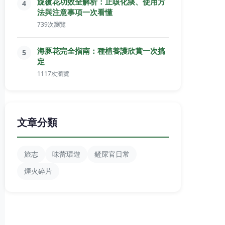
旋覆花功效全解析：止咳化痰、使用方
4
法與注意事項一次看懂
739次瀏覽
海豚花完全指南：種植養護欣賞一次搞
5
定
1117次瀏覽
文章分類
旅志
味蕾環遊
鏟屎官日常
煙火碎片