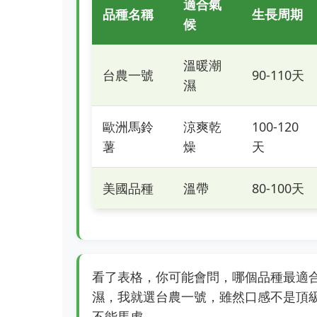
適合氣
品種名稱
生長周期
候
溫暖潮
台農一號
90-110天
濕
歐洲馬鈴
涼爽乾
100-120
薯
燥
天
美國品種
溫帶
80-100天
看了表格，你可能會問，哪個品種最適
濕，我就選台農一號，雖然口感不是頂
不能馬虎。