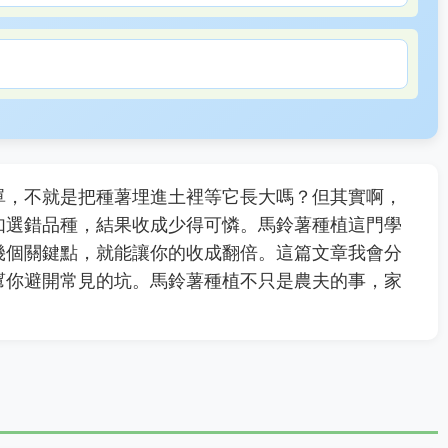
單，不就是把種薯埋進土裡等它長大嗎？但其實啊，
如選錯品種，結果收成少得可憐。馬鈴薯種植這門學
幾個關鍵點，就能讓你的收成翻倍。這篇文章我會分
幫你避開常見的坑。馬鈴薯種植不只是農夫的事，家