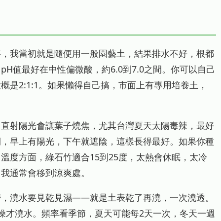
要，我當初就是隨便用一般園藝土，結果排水不好，根都
H值最好在中性偏微酸，約6.0到7.0之間。你可以自己
是2:1:1。如果懶得自己搞，市面上有專用培養土，
。直射陽光會讓葉子燒焦，尤其台灣夏天太陽毒辣，最好
側，早上有陽光，下午就遮陰，這樣長得最好。如果你種
溫度方面，綠石竹適合15到25度，太熱會休眠，太冷
，我通常會移到涼爽處。
澇，澆水要見乾見濕——就是土表乾了再澆，一次澆透。
燥才澆水。頻率看季節，夏天可能每2天一次，冬天一週