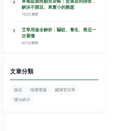
草莓盆栽照顧全攻略：從選苗到採收，
4
解決不開花、果實小的難題
763次瀏覽
艾草用途全解析：驅蚊、養生、禁忌一
5
次看懂
427次瀏覽
文章分類
旅志
味蕾環遊
鏟屎官日常
煙火碎片