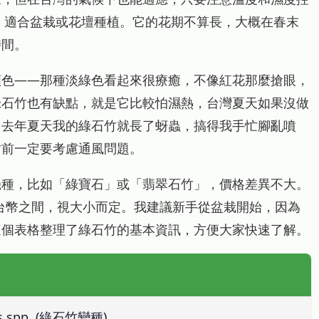
右，適合盆栽或花壇種植。它的花期不算長，大概在春末
時間。
顏色——那種淡綠色看起來很療癒，不像紅花那麼搶眼，
綠石竹也有缺點，就是它比較怕濕熱，台灣夏天如果沒做
，去年夏天我的綠石竹就長了蚜蟲，搞得我手忙腳亂噴
竹前一定要考慮通風問題。
幾種，比如「綠寶石」或「翡翠石竹」，價格差異不大。
元台幣之間，視大小而定。我建議新手從盆栽開始，因為
這個表格整理了綠石竹的基本資訊，方便大家快速了解。
us spp. (綠石竹變種)