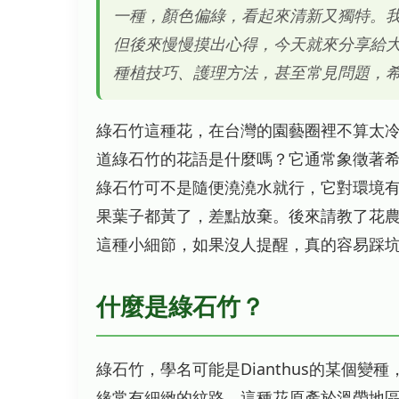
一種，顏色偏綠，看起來清新又獨特。
但後來慢慢摸出心得，今天就來分享給
種植技巧、護理方法，甚至常見問題，
綠石竹這種花，在台灣的園藝圈裡不算太
道綠石竹的花語是什麼嗎？它通常象徵著
綠石竹可不是隨便澆澆水就行，它對環境
果葉子都黃了，差點放棄。後來請教了花
這種小細節，如果沒人提醒，真的容易踩
什麼是綠石竹？
綠石竹，學名可能是Dianthus的某個
緣常有細緻的紋路。這種花原產於溫帶地