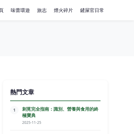
頁
味蕾環遊
旅志
煙火碎片
鏟屎官日常
熱門文章
刺莧完全指南：識別、營養與食用的終
1
極寶典
2025-11-25