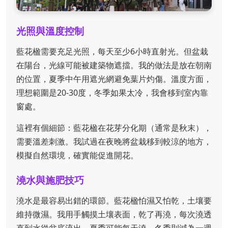
光照與溫度控制
藍花楹需要充足光照，每天至少6小時直射光。但盆栽
在陽台，光線可能被建築物遮擋。我的做法是放在朝南
的位置，夏季中午用遮光網避免葉片灼傷。溫度方面，
理想範圍是20-30度，冬季如果太冷，我會移到室內靠
窗處。
這裡有個細節：藍花楹在花芽分化期（通常是秋末），
需要溫差刺激。我試過在夜晚將盆栽移到較涼的地方，
模擬自然環境，確實能促進開花。
澆水與施肥技巧
澆水是最容易出錯的環節。藍花楹怕濕又怕乾，土壤要
維持微濕。我用手觸摸土壤表面，乾了再澆，每次澆透