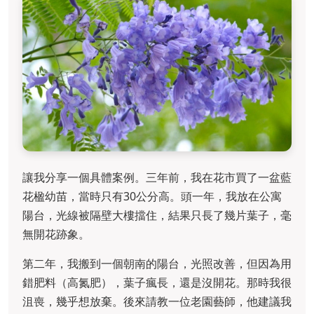
讓我分享一個具體案例。三年前，我在花市買了一盆藍
花楹幼苗，當時只有30公分高。頭一年，我放在公寓
陽台，光線被隔壁大樓擋住，結果只長了幾片葉子，毫
無開花跡象。
第二年，我搬到一個朝南的陽台，光照改善，但因為用
錯肥料（高氮肥），葉子瘋長，還是沒開花。那時我很
沮喪，幾乎想放棄。後來請教一位老園藝師，他建議我