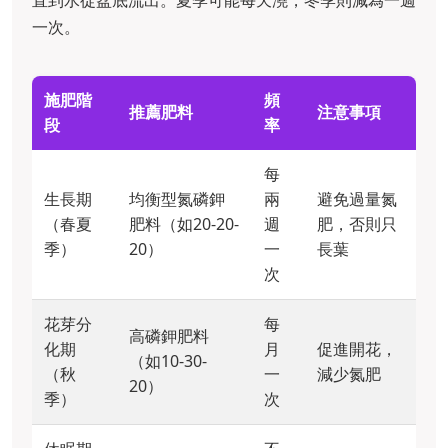
直到水從盆底流出。夏季可能每天澆，冬季則減為一週
一次。
施肥階
頻
推薦肥料
注意事項
段
率
每
生長期
均衡型氮磷鉀
兩
避免過量氮
（春夏
肥料（如20-20-
週
肥，否則只
季）
20）
一
長葉
次
花芽分
每
高磷鉀肥料
化期
月
促進開花，
（如10-30-
（秋
一
減少氮肥
20）
季）
次