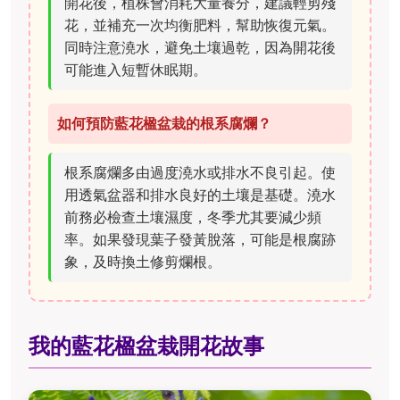
開花後，植株會消耗大量養分，建議輕剪殘
花，並補充一次均衡肥料，幫助恢復元氣。
同時注意澆水，避免土壤過乾，因為開花後
可能進入短暫休眠期。
如何預防藍花楹盆栽的根系腐爛？
根系腐爛多由過度澆水或排水不良引起。使
用透氣盆器和排水良好的土壤是基礎。澆水
前務必檢查土壤濕度，冬季尤其要減少頻
率。如果發現葉子發黃脫落，可能是根腐跡
象，及時換土修剪爛根。
我的藍花楹盆栽開花故事