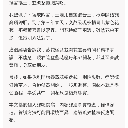
換盆換土，並調整施肥策略。
我照做了：換成陶盆，土壤用自製混合土，秋季開始施
高磷鉀肥。到了第三年春天，突然發現枝梢冒出紫色花
苞，那種驚喜難以形容。開花持續了兩週，雖然花朵不
多，但證明方法對了。
這個經驗告訴我，藍花楹盆栽開花需要時間和精準養
護，不能急。現在這盆藍花楹每年都開花，我甚至嘗試
繁殖，分享給朋友。
最後，如果你剛開始養藍花楹盆栽，別怕失敗。從選擇
健康苗木、合適盆器開始，一步步調整。園藝本就是學
習過程，享受其中，開花只是額外獎賞。
本文基於個人經驗撰寫，內容經過事實核查，僅供參
考。養護方法可能因環境而異，建議觀察植株反應調
整。