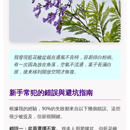
我發現藍花楹盆栽在通風不良時，容易得白粉病。
有一次因為放在角落，空氣不流通，葉子長滿白
斑，後來移到開放空間才恢復。
新手常犯的錯誤與避坑指南
根據我的經驗，90%的失敗都來自以下幾個錯誤。這些
很少被提及，但卻很關鍵。
錯誤一：盆器選擇不當。
很多人用塑膠盆，但藍花楹