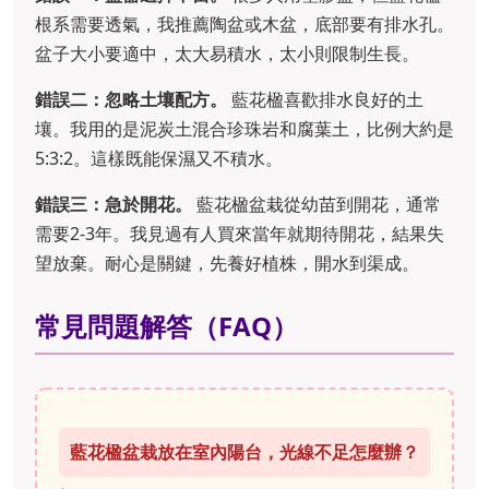
根系需要透氣，我推薦陶盆或木盆，底部要有排水孔。
盆子大小要適中，太大易積水，太小則限制生長。
錯誤二：忽略土壤配方。
藍花楹喜歡排水良好的土
壤。我用的是泥炭土混合珍珠岩和腐葉土，比例大約是
5:3:2。這樣既能保濕又不積水。
錯誤三：急於開花。
藍花楹盆栽從幼苗到開花，通常
需要2-3年。我見過有人買來當年就期待開花，結果失
望放棄。耐心是關鍵，先養好植株，開水到渠成。
常見問題解答（FAQ）
藍花楹盆栽放在室內陽台，光線不足怎麼辦？