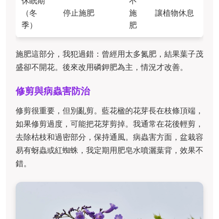
休眠期
不
（冬
停止施肥
施
讓植物休息
季）
肥
施肥這部分，我犯過錯：曾經用太多氮肥，結果葉子茂
盛卻不開花。後來改用磷鉀肥為主，情況才改善。
修剪與病蟲害防治
修剪很重要，但別亂剪。藍花楹的花芽長在枝條頂端，
如果修剪過度，可能把花芽剪掉。我通常在花後輕剪，
去除枯枝和過密部分，保持通風。病蟲害方面，盆栽容
易有蚜蟲或紅蜘蛛，我定期用肥皂水噴灑葉背，效果不
錯。