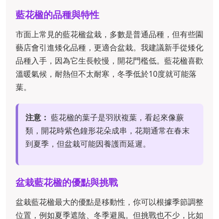
藍花楹的品種與特性
市面上常見的藍花楹盆栽，多數是普通品種，但有些園
藝店會引進矮化品種，更適合盆栽。我建議新手從矮化
品種入手，因為它生長較慢，開花門檻低。藍花楹喜歡
溫暖氣候，耐熱但不太耐寒，冬季低於10度就可能落
葉。
注意：
藍花楹的葉子是羽狀複葉，看起來像蕨
類，開花時紫色鐘形花朵成串，花期通常在春末
到夏季，但盆栽可能因養護而延遲。
盆栽藍花楹的優點與挑戰
盆栽藍花楹最大的優點是移動性，你可以根據季節調整
位置，例如夏季遮陰、冬季避風。但挑戰也不少，比如