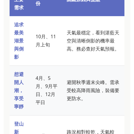
份
需求
追求
最美
天氣最穩定，看到湛藍天
10月、11
湖景
空與清晰倒影的機率最
月上旬
與倒
高。務必查好天氣預報。
影
想避
4月、5
開人
避開秋季週末尖峰。需承
月、9月平
潮，
受較高降雨風險，裝備要
日、12月
享受
更防水。
平日
寧靜
登山
新
路況相對較乾，天氣較