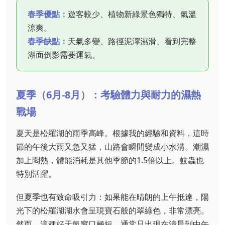
春季優點：
遊客較少、植物新綠景色獨特、氣溫
涼爽。
春季缺點：
天氣多變、路徑泥濘濕滑、看到完整
湖面倒影需要運氣。
夏季（6月-8月）：考驗體力與耐力的濕熱
戰場
夏天是松羅湖的雨季高峰。根據我的經驗和資料，這時
節的午後大雨又急又猛，山路會瞬間變成小水溝。潮濕
加上悶熱，體能消耗是其他季節的1.5倍以上。蚊蟲也
特別活躍。
但夏季也有致命吸引力：如果能在晴朗的上午抵達，陽
光下的松羅湖湖水會呈現寶石般的翠綠色，非常漂亮。
然而，這種好天氣窗口極短，通常只出現在清晨到中午