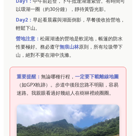
Day1：
中午前起登，下午抵達湖邊紮營。有時間可
以環湖一圈（約30分鐘），靜待黃昏光影。
Day2：
早起看晨霧與湖面倒影，早餐後收拾營地，
輕鬆下山。
營地注意：
松羅湖邊的營地是軟泥地，帳篷的防水
性要極好。務必遵守
無痕山林
原則，所有垃圾帶下
山，絕對不要在湖中洗滌。
重要提醒：
無論哪種行程，
一定要下載離線地圖
（如GPX軌跡）。步道中後段岔路不明顯，容易
迷路。我親眼看過好幾組人在樹林裡繞圈圈。