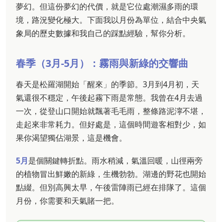
夢幻。但這份夢幻的代價，就是它位處潮濕多雨的環
境，路況變化極大。下面我以月份為單位，結合中央氣
象局的歷史數據和我自己的踩點經驗，幫你分析。
春季（3月-5月）：霧雨與新綠的交響曲
春天是松羅湖開始「醒來」的季節。3月到4月初，天
氣還很不穩定，午後起霧下雨是常態。我曾在4月去過
一次，從登山口開始就飄著毛毛雨，整條路泥濘不堪，
走起來非常耗力。但好處是，這個時間遊客相對少，如
果你渴望獨佔湖景，這是機會。
5月
是個關鍵轉折點。雨水稍減，氣溫回暖，山徑兩旁
的植物冒出鮮嫩的新綠，生機勃勃。湖邊的野花也開始
點綴。但別高興太早，午後雷陣雨已經在排隊了。這個
月份，你需要和天氣賭一把。