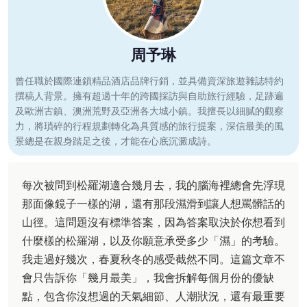
周予琳
曾任職於國際連鎖精品酒店品牌行銷，並具備資深旅遊雜誌特約
撰稿人背景。擁有超過十年的跨國採訪與自助旅行經驗，足跡遍
及歐洲古鎮、澳洲荒野及亞洲各大城小鎮。我擅長以細膩的觀察
力，將瑣碎的行程規劃轉化為具質感的旅行提案，深信最美的風
景總是在親身踏足之後，才能在心底沉澱成詩。
每次被問到松羅湖適合幾月去，我的腦海裡總會先浮現
那面像鏡子一樣的湖，還有那段濕滑到讓人想罵髒話的
山徑。這問題沒有標準答案，因為答案取決於你想看到
什麼樣的松羅湖，以及你願意承受多少「濕」的考驗。
我走過好幾次，春夏秋冬的感受截然不同。這篇文章不
會只告訴你「幾月最美」，我會拆解每個月份的優缺
點，包含你沒想過的天氣細節、人潮狀況，還有最重要