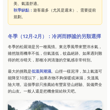
美、氣溫舒適。
秋季缺點：
遊客最多（尤其是週末）、需要提前
規劃。
冬季（12月-2月）：冷冽而靜謐的另類選擇
冬季的松羅湖是另一種風情。東北季風帶來豐沛水氣，
雖然陰雨機率不低，但氣溫低，蚊蟲絕跡。如果遇到難
得的乾冷晴天，那種冷冽清澈的空氣感非常特別。
最大的挑戰是
低溫與潮濕
。山徑一樣泥濘，加上氣溫可
能降至10度以下，如果衣物不夠保暖或淋濕，失溫風
險大增。這個季節只推薦給有豐富登山經驗、裝備齊全
的山友。一般人還是把機會留給秋天吧。