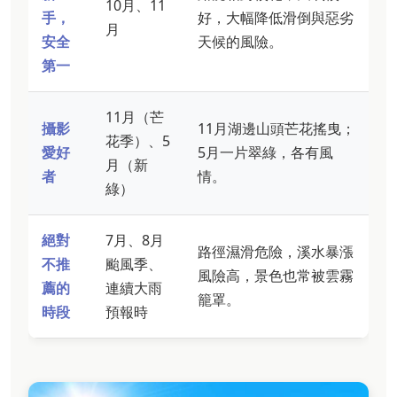
10月、11
手，
好，大幅降低滑倒與惡劣
月
安全
天候的風險。
第一
11月（芒
攝影
11月湖邊山頭芒花搖曳；
花季）、5
愛好
5月一片翠綠，各有風
月（新
者
情。
綠）
絕對
7月、8月
路徑濕滑危險，溪水暴漲
不推
颱風季、
風險高，景色也常被雲霧
薦的
連續大雨
籠罩。
時段
預報時