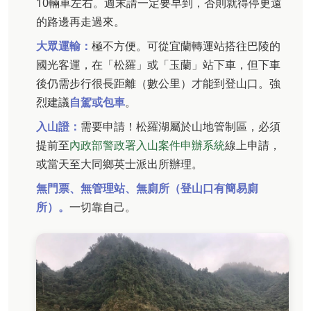
10輛車左右。週末請一定要早到，否則就得停更遠
的路邊再走過來。
大眾運輸：
極不方便。可從宜蘭轉運站搭往巴陵的
國光客運，在「松羅」或「玉蘭」站下車，但下車
後仍需步行很長距離（數公里）才能到登山口。強
烈建議
自駕或包車
。
入山證：
需要申請！松羅湖屬於山地管制區，必須
提前至
內政部警政署入山案件申辦系統
線上申請，
或當天至大同鄉英士派出所辦理。
無門票、無管理站、無廁所（登山口有簡易廁
所）。
一切靠自己。