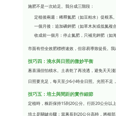
施肥不是一次給足。我分成三階段：
定植後兩週：稀釋氮肥（如豆粕水）促根系
一個月後：追加磷鉀肥（如草木灰或低氮複
收成前一個月：停止氮肥，只補充鉀肥（如
市面有些全效肥標榜速效，但容易導致徒長。我
技巧四：澆水與日照的微妙平衡
蔥喜濕但怕積水。土表乾了再澆透，避免天天淺
日照要充足，每天至少6小時全日照。光照不足
技巧五：培土與間距的實作細節
定植時，株距保持15到20公分。行距20公分
培土是關鍵步驟：當蔥長到20公分高時，將根