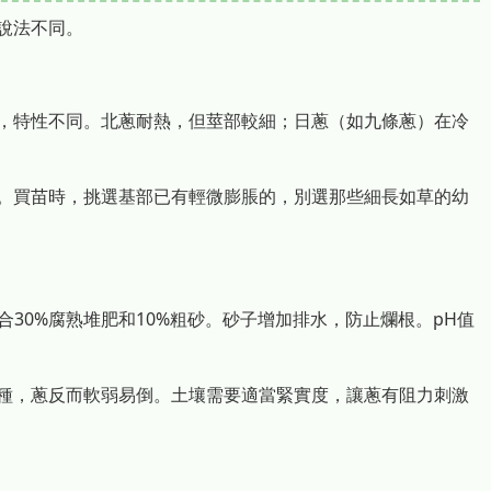
說法不同。
，特性不同。北蔥耐熱，但莖部較細；日蔥（如九條蔥）在冷
。買苗時，挑選基部已有輕微膨脹的，別選那些細長如草的幼
合30%腐熟堆肥和10%粗砂。砂子增加排水，防止爛根。pH值
種，蔥反而軟弱易倒。土壤需要適當緊實度，讓蔥有阻力刺激