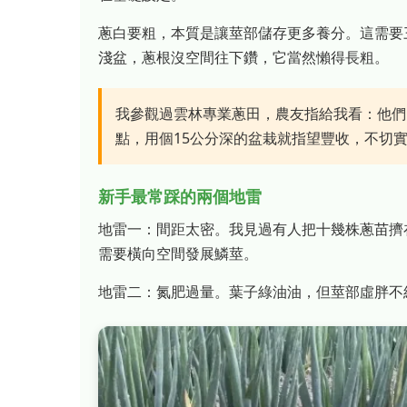
蔥白要粗，本質是讓莖部儲存更多養分。這需要
淺盆，蔥根沒空間往下鑽，它當然懶得長粗。
我參觀過雲林專業蔥田，農友指給我看：他們
點，用個15公分深的盆栽就指望豐收，不切
新手最常踩的兩個地雷
地雷一：間距太密。我見過有人把十幾株蔥苗擠
需要橫向空間發展鱗莖。
地雷二：氮肥過量。葉子綠油油，但莖部虛胖不