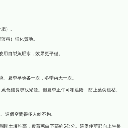
。
合肥）。
海藻精）強化質地。
改用自製魚肥水，效果更平穩。
澆。夏季早晚各一次，冬季兩天一次。
，蔥會細長尋找光源。但夏季正午可稍遮陰，防止葉尖焦枯。
以上。這個空間很多人給不夠。
部周圍土壤堆高，覆蓋蔥白下部約5公分。這促使莖部向上生長