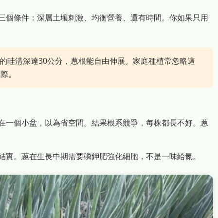
三個條件：深層土壤刺激、均衡營養、還有時間。你如果只用
的畦溝深達30公分，蔥根能自由伸展。家庭種植常忽略這
實際。
在一個小盆，以為省空間。結果根系競爭，每株都長不好。蔥
結實。蔥在生長中期需要磷鉀肥強化細胞，不是一味給氮。