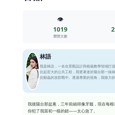
👁️
1019
2
瀏覽次數
林語
我是林語，一名在景觀設計與植栽教學領域打
比起宏大的公共工程，我更著迷於陽台那一抹
抗蚜蟲的攻防戰中。透過專業的視角，我致力
我後陽台那盆蔥，三年前細得像牙籤，現在每根
你犯了我當初一樣的錯——太心急了。