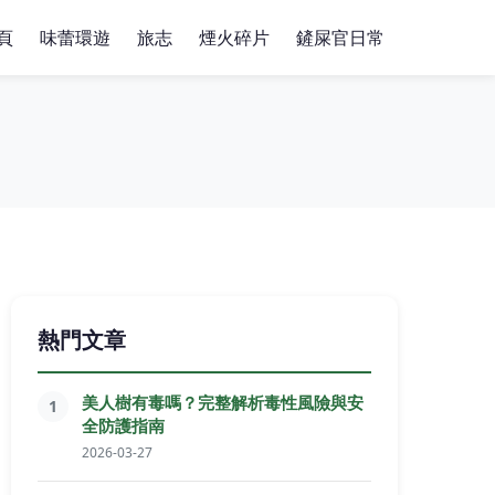
頁
味蕾環遊
旅志
煙火碎片
鏟屎官日常
熱門文章
美人樹有毒嗎？完整解析毒性風險與安
1
全防護指南
2026-03-27