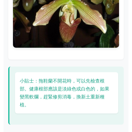
小貼士：拖鞋蘭不開花時，可以先檢查根
部。健康根部應該是淡綠色或白色的，如果
變黑軟爛，趕緊修剪消毒，換新土重新種
植。