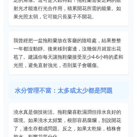
足的角落。這可是大錯特錯！拖鞋蘭需要足夠的散
射光才能進行光合作用，積累開花所需的能量。如
果光照太弱，它可能只長葉子不開花。
我曾經把一盆拖鞋蘭放在客廳的陰暗處，結果整整
一年都沒動靜。後來移到窗邊，沒幾個月就冒出花
苞了。建議你每天讓拖鞋蘭接受至少4-6小時的柔和
光照，避免直射強光，否則葉子會曬傷。
水分管理不當：太多或太少都是問題
澆水真是個技術活。拖鞋蘭喜歡濕潤但排水良好的
環境。如果澆水太頻繁，根部容易腐爛，別說開花
了，連生存都成問題。反之，如果太乾燥，植株會
脫水，影響花芽分化。