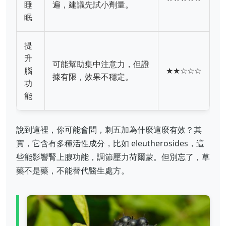
睡
遍，建議先試小劑量。
眠
提
升
可能幫助集中注意力，但證
腦
★★☆☆☆
據有限，效果不穩定。
功
能
說到這裡，你可能會問，刺五加為什麼這麼有效？其
實，它含有多種活性成分，比如 eleutherosides，這
些能影響腎上腺功能，調節壓力荷爾蒙。但別忘了，草
藥不是藥，不能替代醫生處方。