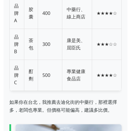
品
胶
中藥行、
牌
400
★★★★☆
囊
線上商店
A
品
茶
康是美、
牌
300
★★★☆☆
包
屈臣氏
B
品
酊
專業健康
牌
500
★★★★☆
劑
食品店
C
如果你在台北，我推薦去迪化街的中藥行，那裡選擇
多，老闆也專業。但價格可能偏高，建議多比價。