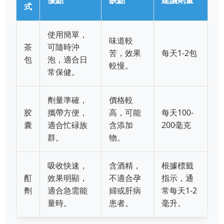
優點
缺點
建議劑量
式
使用簡單，
味道較
茶
可隨時沖
苦，效果
每天1-2包
包
泡，適合日
較慢。
常保健。
劑量準確，
價格較
胶
攜帶方便，
高，可能
每天100-
囊
適合忙碌族
含添加
200毫克
群。
物。
吸收快速，
含酒精，
根據標籤
酊
效果明顯，
不適合孕
指示，通
劑
適合急需能
婦或肝病
常每天1-2
量時。
患者。
毫升。