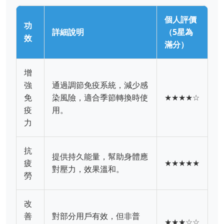
個人評價
功
詳細說明
（5星為
效
滿分）
增
強
通過調節免疫系統，減少感
免
染風險，適合季節轉換時使
★★★★☆
疫
用。
力
抗
提供持久能量，幫助身體應
疲
★★★★★
對壓力，效果溫和。
勞
改
善
對部分用戶有效，但非普
★★★☆☆