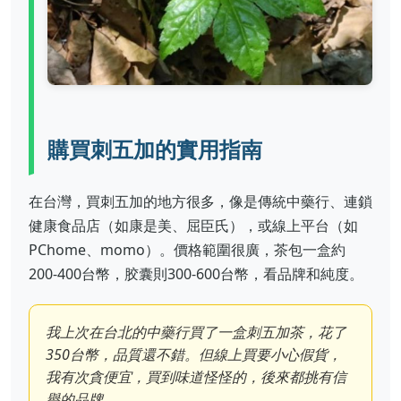
購買刺五加的實用指南
在台灣，買刺五加的地方很多，像是傳統中藥行、連鎖
健康食品店（如康是美、屈臣氏），或線上平台（如
PChome、momo）。價格範圍很廣，茶包一盒約
200-400台幣，胶囊則300-600台幣，看品牌和純度。
我上次在台北的中藥行買了一盒刺五加茶，花了
350台幣，品質還不錯。但線上買要小心假貨，
我有次貪便宜，買到味道怪怪的，後來都挑有信
譽的品牌。