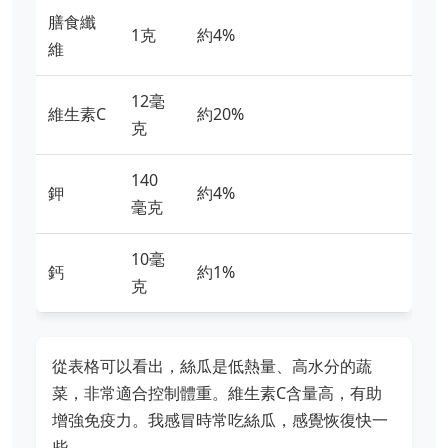
膳食纖
1克
約4%
維
12毫
維生素C
約20%
克
140
鉀
約4%
毫克
10毫
鈣
約1%
克
從表格可以看出，絲瓜是低熱量、高水分的蔬
菜，非常適合控制體重。維生素C含量高，有助
增強免疫力。我感冒時常吃絲瓜，感覺恢復快一
些。