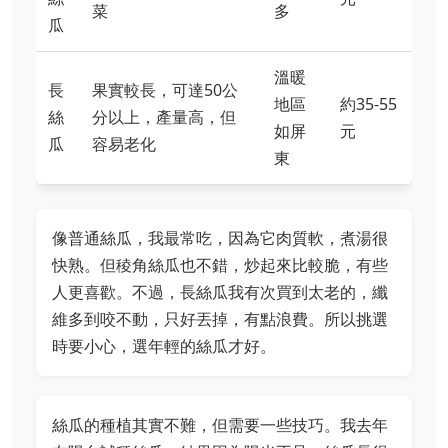
菜
多
瓜
溫暖
長
果實較長，可達50公
地區
約35-55
絲
分以上，產量高，但
如屏
元
瓜
容易老化
東
像普通絲瓜，我最常吃，因為它肉質軟，煮湯很
快熟。但稜角絲瓜也不錯，炒起來比較脆，有些
人更喜歡。不過，長絲瓜我有次買到太老的，纖
維多到咬不動，只好丟掉，有點浪費。所以挑選
時要小心，選年輕的絲瓜才好。
絲瓜的種植其實不難，但需要一些技巧。我去年