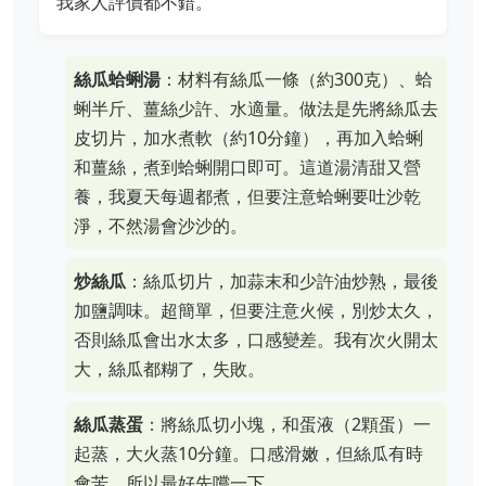
我家人評價都不錯。
絲瓜蛤蜊湯
：材料有絲瓜一條（約300克）、蛤
蜊半斤、薑絲少許、水適量。做法是先將絲瓜去
皮切片，加水煮軟（約10分鐘），再加入蛤蜊
和薑絲，煮到蛤蜊開口即可。這道湯清甜又營
養，我夏天每週都煮，但要注意蛤蜊要吐沙乾
淨，不然湯會沙沙的。
炒絲瓜
：絲瓜切片，加蒜末和少許油炒熟，最後
加鹽調味。超簡單，但要注意火候，別炒太久，
否則絲瓜會出水太多，口感變差。我有次火開太
大，絲瓜都糊了，失敗。
絲瓜蒸蛋
：將絲瓜切小塊，和蛋液（2顆蛋）一
起蒸，大火蒸10分鐘。口感滑嫩，但絲瓜有時
會苦，所以最好先嚐一下。