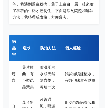
等。我遇到過白粉病，葉子上白白一層，後來噴
了稀釋的牛奶才控制住。下面是常見問題和解決
方法，我整理成表格，方便參考。
病
蟲
症狀
防治方法
個人經驗
害
葉片捲
噴灑肥皂
蚜
曲，有
水或天然
我試過噴辣椒水，
蟲
小型昆
除蟲劑，
有效但味道有點嗆
蟲聚集
每週一次
改善通
葉片出
那次白粉病讓我損
白
風，噴灑