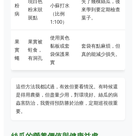
現白色
失了幾棵絲瓜，後
粉
小蘇打水
粉末狀
來學到要定期檢查
病
（比例
斑點
葉子。
1:100）
使用黃色
果
果實被
黏板或套
套袋有點麻煩，但
實
蛀食，
袋保護果
真的能減少損失。
蠅
有洞孔
實
這些方法我都試過，有效但要看情況。有時候還
是得用農藥，但盡量少用，對環境好。絲瓜的病
蟲害防治，我覺得預防勝於治療，定期巡視很重
要。
絲瓜的營養價值與健康益處