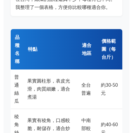
我整理了一個表格，方便你比較哪種適合你。
品
價格範
種
適合
特點
圍（每
名
地區
台斤）
稱
普
果實圓柱形，表皮光
通
全台
約30-50
滑，肉質細嫩，適合
絲
普遍
元
煮湯
瓜
稜
果實有稜角，口感較
中南
角
約40-60
脆，耐儲存，適合炒
部較
絲
元