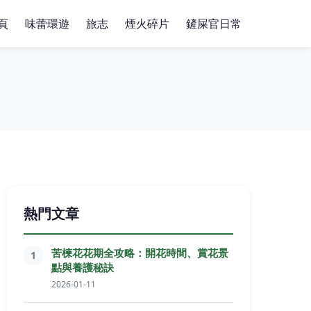
頁
味蕾環遊
旅志
煙火碎片
鏟屎官日常
熱門文章
苦楝花花期全攻略：開花時間、賞花景
1
點與養護秘訣
2026-01-11