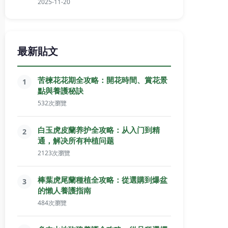
2025-11-20
最新貼文
苦楝花花期全攻略：開花時間、賞花景
1
點與養護秘訣
532次瀏覽
白玉虎皮蘭养护全攻略：从入门到精
2
通，解决所有种植问题
2123次瀏覽
棒葉虎尾蘭種植全攻略：從選購到爆盆
3
的懶人養護指南
484次瀏覽