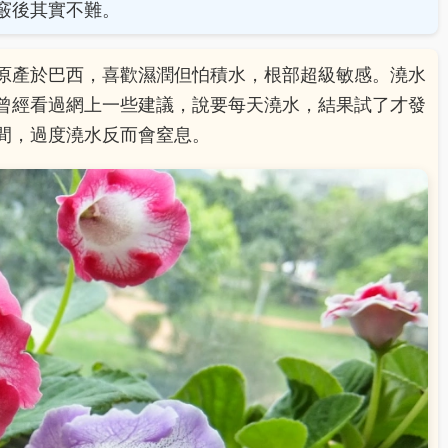
竅後其實不難。
原產於巴西，喜歡濕潤但怕積水，根部超級敏感。澆水
曾經看過網上一些建議，說要每天澆水，結果試了才發
間，過度澆水反而會窒息。