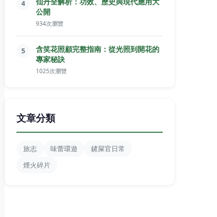
仙丹全解析：功效、歷史與現代應用大
4
公開
934次瀏覽
含笑花照顧完整指南：從光照到開花的
5
專家秘訣
1025次瀏覽
文章分類
旅志
味蕾環遊
鏟屎官日常
煙火碎片