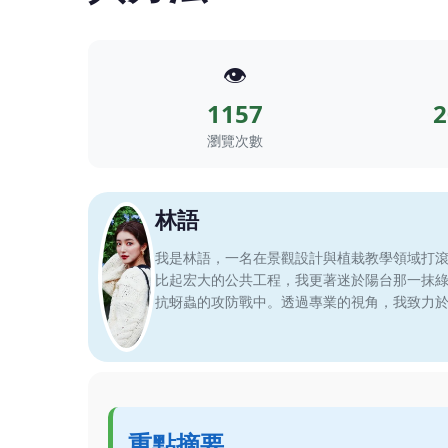
👁️
1157
2
瀏覽次數
林語
我是林語，一名在景觀設計與植栽教學領域打
比起宏大的公共工程，我更著迷於陽台那一抹
抗蚜蟲的攻防戰中。透過專業的視角，我致力
重點摘要