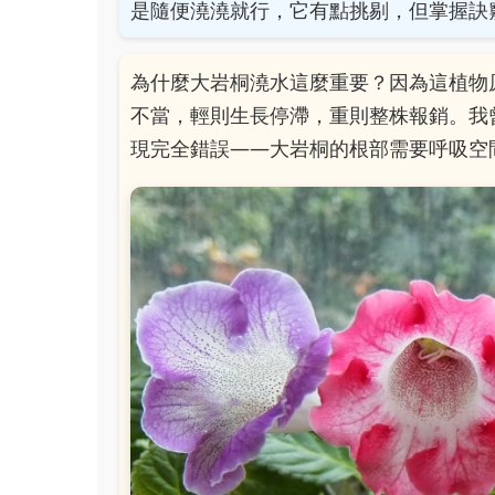
是隨便澆澆就行，它有點挑剔，但掌握訣
為什麼大岩桐澆水這麼重要？因為這植物
不當，輕則生長停滯，重則整株報銷。我
現完全錯誤——大岩桐的根部需要呼吸空