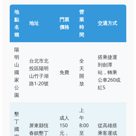
地
營
點
門票
業
地址
交通方式
名
價格
時
稱
間
陽
明
搭乘捷運
台北市北
全
山
到劍潭
投區陽明
天
國
免費
站，轉乘
山竹子湖
開
家
公車260或
路1-20號
放
公
紅5
園
上
墾
成人
午
丁
屏東縣恆
150
8:00
從高雄搭
國
春鎮墾丁
元，
至
乘客運或