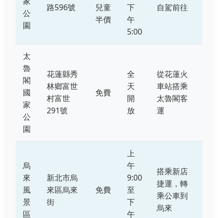
家
路596號
兒童
下
自駕前往
公
半價
午
園
5:00
太
魯
花蓮縣秀
全
從花蓮火
閣
林鄉富世
天
車站搭乘
國
免費
村富世
開
太魯閣客
家
291號
放
運
公
園
上
烏
午
搭乘新店
來
新北市烏
9:00
捷運，轉
風
來區烏來
免費
至
乘公車到
景
街
下
烏來
區
午