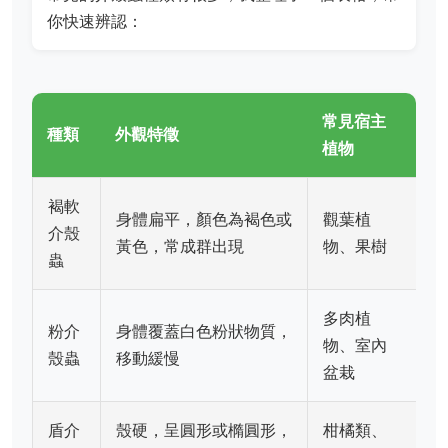
你快速辨認：
常見宿主
種類
外觀特徵
植物
褐軟
身體扁平，顏色為褐色或
觀葉植
介殼
黃色，常成群出現
物、果樹
蟲
多肉植
粉介
身體覆蓋白色粉狀物質，
物、室內
殼蟲
移動緩慢
盆栽
盾介
殼硬，呈圓形或橢圓形，
柑橘類、