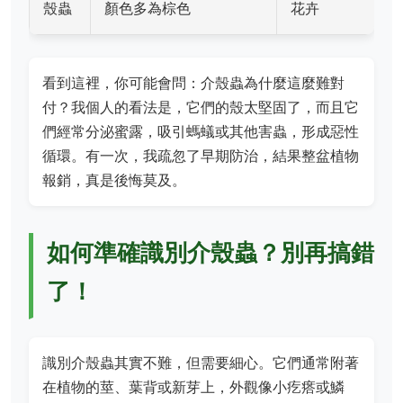
殼蟲
顏色多為棕色
花卉
看到這裡，你可能會問：介殼蟲為什麼這麼難對
付？我個人的看法是，它們的殼太堅固了，而且它
們經常分泌蜜露，吸引螞蟻或其他害蟲，形成惡性
循環。有一次，我疏忽了早期防治，結果整盆植物
報銷，真是後悔莫及。
如何準確識別介殼蟲？別再搞錯
了！
識別介殼蟲其實不難，但需要細心。它們通常附著
在植物的莖、葉背或新芽上，外觀像小疙瘩或鱗