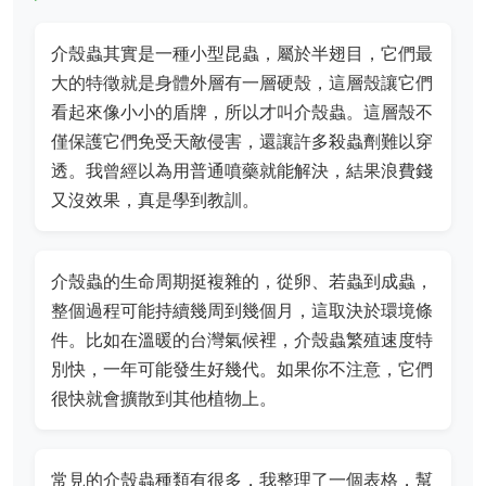
介殼蟲其實是一種小型昆蟲，屬於半翅目，它們最
大的特徵就是身體外層有一層硬殼，這層殼讓它們
看起來像小小的盾牌，所以才叫介殼蟲。這層殼不
僅保護它們免受天敵侵害，還讓許多殺蟲劑難以穿
透。我曾經以為用普通噴藥就能解決，結果浪費錢
又沒效果，真是學到教訓。
介殼蟲的生命周期挺複雜的，從卵、若蟲到成蟲，
整個過程可能持續幾周到幾個月，這取決於環境條
件。比如在溫暖的台灣氣候裡，介殼蟲繁殖速度特
別快，一年可能發生好幾代。如果你不注意，它們
很快就會擴散到其他植物上。
常見的介殼蟲種類有很多，我整理了一個表格，幫