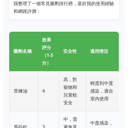
我整理了一個常見藥劑排行榜，基於我的使用經驗
和網路評價：
效果
評分
藥劑名稱
安全性
適用情況
（1-5
分）
高，對
輕度到中度
寵物和
苦楝油
4
感染，適合
兒童較
室內使用
安全
中，需
中度感染，
馬拉松
3
避免直