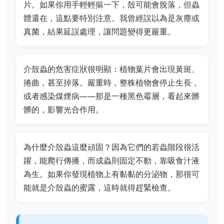
片。如果你用手輕輕摳一下，殼可能會脫落，但蟲
體還在，這點要特別注意。我曾經誤以為是灰塵或
真菌，結果延誤處理，讓問題變得更嚴重。
介殼蟲的危害症狀很明顯：植物葉片會出現黃斑、
捲曲，甚至掉落。嚴重時，整株植物會停止生長，
或者感染煤煙病——那是一種黑色霉層，看起來髒
髒的，影響光合作用。
為什麼介殼蟲這麼頑固？因為它們的若蟲階段很活
躍，能爬行傳播，而成蟲則固定不動，靠吸食汁液
為生。如果你發現植物上有黏黏的分泌物，那很可
能就是介殼蟲的蜜露，這時就得趕緊檢查。