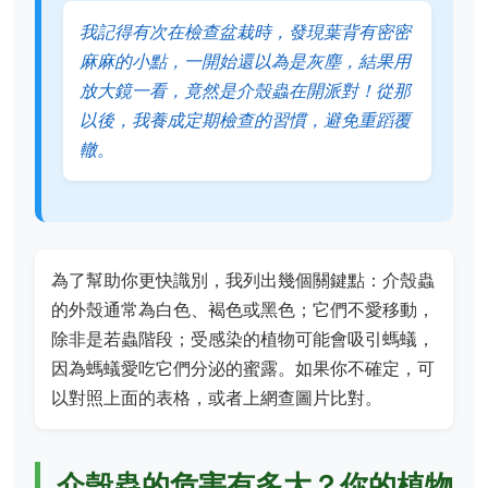
我記得有次在檢查盆栽時，發現葉背有密密
麻麻的小點，一開始還以為是灰塵，結果用
放大鏡一看，竟然是介殼蟲在開派對！從那
以後，我養成定期檢查的習慣，避免重蹈覆
轍。
為了幫助你更快識別，我列出幾個關鍵點：介殼蟲
的外殼通常為白色、褐色或黑色；它們不愛移動，
除非是若蟲階段；受感染的植物可能會吸引螞蟻，
因為螞蟻愛吃它們分泌的蜜露。如果你不確定，可
以對照上面的表格，或者上網查圖片比對。
介殼蟲的危害有多大？你的植物