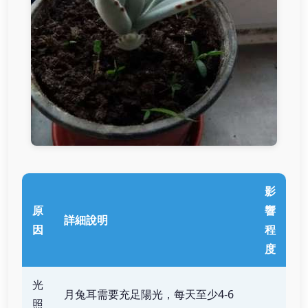
影
原
響
詳細說明
因
程
度
光
月兔耳需要充足陽光，每天至少4-6
照