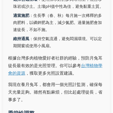
珠岩或沙土。土壤pH值中性為佳，避免黏重土質。
適當施肥
：生長季（春、秋）每月施一次稀釋的多
肉肥料，以磷鉀肥為主，減少氮肥。過量施肥會加
速徒長，不如不施。
維持通風
：保持空氣流通，避免悶濕環境。可以定
期開窗或使用小風扇。
根據台灣多肉植物愛好者社群的經驗，預防月兔耳
徒長最有效的是光照管理。你可以參考
台灣植物學
會的資源
，獲取更多光照設置建議。
我現在養月兔耳，都會用一個光照計監測，確保每
天光量足夠。雖然有點麻煩，但比起處理徒長，省
事多了。
季節性調整