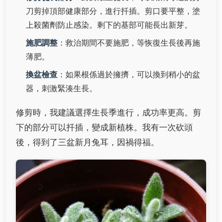
刀剪掉頂部健康部分，進行扦插。剪口要平整，塗
上殺菌劑防止感染。剩下的基部可能長出新芽。
施肥調整
：救治期間不要施肥，等恢復生長後再施
薄肥。
換盆檢查
：如果根係過於擁擠，可以換到稍小的盆
器，刺激緊湊生長。
修剪時，我建議選擇生長季進行，成功率更高。剪
下的部分可以扦插，變成新植株。我有一次砍頭
後，得到了三盆新月兔耳，因禍得福。