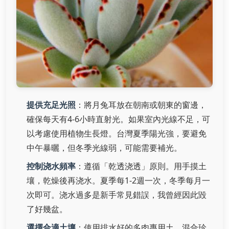
提供充足光照
：將月兔耳放在朝南或朝東的窗邊，
確保每天有4-6小時直射光。如果室內光線不足，可
以考慮使用植物生長燈。台灣夏季陽光強，要避免
中午暴曬，但冬季光線弱，可能需要補光。
控制浇水頻率
：遵循「乾透浇透」原則。用手摸土
壤，乾燥後再浇水。夏季每1-2週一次，冬季每月一
次即可。浇水過多是新手常見錯誤，我曾經因此毀
了好幾盆。
選擇合適土壤
：使用排水好的多肉專用土，混合珍