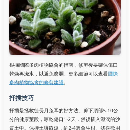
根據國際多肉植物協會的指南，修剪後要確保傷口
乾燥再浇水，以避免腐爛。更多細節可以查看
國際
多肉植物協會的修剪建議
。
扦插技巧
扦插是拯救徒長月兔耳的好方法。剪下頂部5-10公
分的健康莖段，晾乾傷口1-2天，然後插入濕潤的沙
質土中。保持土壤微濕，約2-4週會生根。我喜歡用