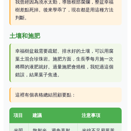
我曾經因為澆水太勤，導致根部腐爛，整盆幸福
樹差點死掉。後來學乖了，現在都是用這種方法
判斷。
土壤和施肥
幸福樹盆栽需要疏鬆、排水好的土壤，可以用腐
葉土混合珍珠岩。施肥方面，生長季每月施一次
稀釋的液肥就好。過量施肥會燒根，我犯過這個
錯誤，結果葉子焦邊。
這裡有個表格總結照顧要點：
項目
建議
注意事項
光照
散射光，避免直射
光線不足易葉黃