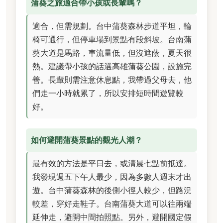
蒲葵之旅適合帶小孩或長輩嗎？
適合，但需規劃。台中蒲葵森林步道平坦，輪
椅可通行，但停車場到景點有段斜坡。台南蒲
葵大道是馬路，車流量低，但沒遮蔭，夏天很
熱。建議帶小孩的話選高雄蒲葵公園，設施完
善。長輩則需注意休息點，我帶過父母去，他
們走一小時就累了，所以安排短時間遊覽較
好。
如何避開蒲葵景點的觀光人潮？
最有效的方法是平日去，或清晨七點前抵達。
我發現週五下午人最少，因為多數人週末才出
遊。台中蒲葵森林的後側小徑人較少，但路況
較差，穿好走鞋子。台南蒲葵大道可以往兩端
延伸走，避開中間拍照點。另外，避開國定假