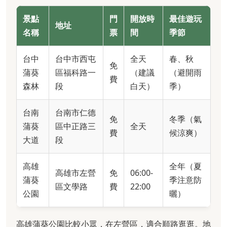
景點
門
開放時
最佳遊玩
地址
名稱
票
間
季節
台中
台中市西屯
全天
春、秋
免
蒲葵
區福科路一
（建議
（避開雨
費
森林
段
白天）
季）
台南
台南市仁德
免
冬季（氣
蒲葵
區中正路三
全天
費
候涼爽）
大道
段
高雄
全年（夏
高雄市左營
免
06:00-
蒲葵
季注意防
區文學路
費
22:00
公園
曬）
高雄蒲葵公園比較小眾，在左營區，適合順路逛逛。地