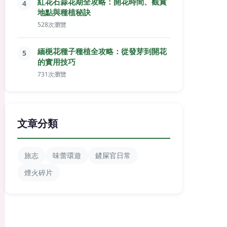
紅花石蒜花期全攻略：開花時間、觀賞
4
地點與種植秘訣
528次瀏覽
緬梔花種子種植全攻略：從發芽到開花
5
的實用技巧
731次瀏覽
文章分類
旅志
味蕾環遊
鏟屎官日常
煙火碎片