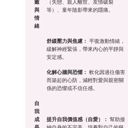
癒
（失戀、親人離世、友情破裂
與
等）、童年陰影帶來的隱痛。
情
緒
舒緩壓力與焦慮：
平復激動情緒，
緩解神經緊張，帶來內心的平靜與
安定感。
化解心牆與恐懼：
軟化因過往傷害
而築起的心防，減輕對愛與親密關
係的恐懼或不信任感。
自
我
成
提升自我價值感（自愛）：
幫助接
長
納自身的不完美，培養對自己的慈