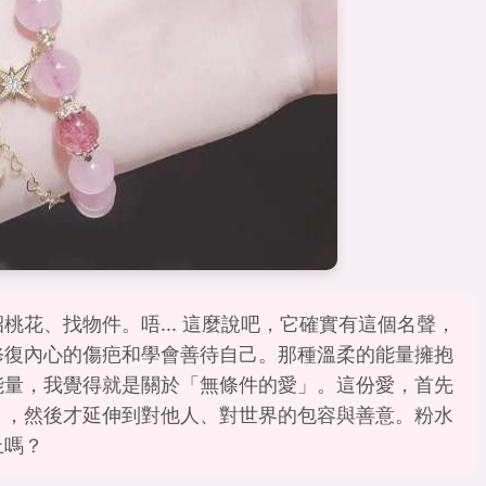
花、找物件。唔... 這麼說吧，它確實有這個名聲，
修復內心的傷疤和學會善待自己。那種溫柔的能量擁抱
能量，我覺得就是關於「無條件的愛」。這份愛，首先
），然後才延伸到對他人、對世界的包容與善意。粉水
上嗎？