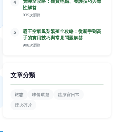
黃蟬全攻略：觀賞地點、養護技巧與毒
4
性解答
939次瀏覽
霸王空氣鳳梨繁殖全攻略：從新手到高
5
手的實用技巧與常見問題解答
908次瀏覽
文章分類
旅志
味蕾環遊
鏟屎官日常
煙火碎片