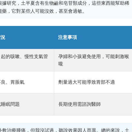
根據研究，土半夏含有生物鹼和皂苷類成分，這些東西能幫助稀
能藥，它對某些人可能沒效，甚至會過敏。
情況
注意事項
引起的咳嗽、慢性支氣管
孕婦和小孩避免使用，可能刺激喉
嚨
不良、胃脹氣
劑量過大可能導致胃部不適
或睡眠問題
長期使用需諮詢醫師
外敷治療腫痛，但我沒試過，聽說效果因人而異。總的來說，土