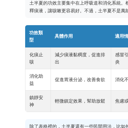
土半夏的功效主要集中在上呼吸道和消化系統。
釋痰液，讓咳嗽更容易好。不過，土半夏不是萬
功效類
具體作用
適用
型
化痰止
減少痰液黏稠度，促進排
感冒
咳
出
炎
消化助
促進胃液分泌，改善食欲
消化
益
鎮靜安
輕微鎮定效果，幫助放鬆
焦慮
神
除了表格裡的，土半夏還有一些民間用法，比如