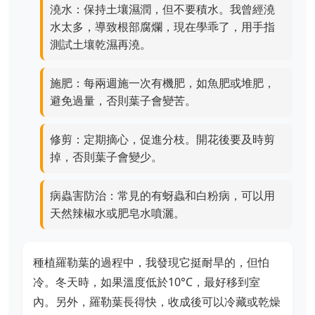
澆水：保持土壤濕潤，但不要積水。我曾經澆
水太多，導致根部腐爛，現在學乖了，用手指
測試土壤乾濕再澆。
施肥：每兩週施一次有機肥，如魚肥或堆肥，
避免過量，否則葉子會變苦。
修剪：定期摘心，促進分枝。開花後要及時剪
掉，否則葉子會變少。
病蟲害防治：常見的有蚜蟲和白粉病，可以用
天然辣椒水或肥皂水噴灑。
種植羅勒葉的過程中，我發現它挺耐旱的，但怕
冷。冬天時，如果溫度低於10°C，最好移到室
內。另外，羅勒葉長得快，收成後可以冷藏或乾燥