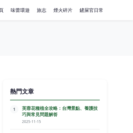
頁
味蕾環遊
旅志
煙火碎片
鏟屎官日常
熱門文章
芙蓉花種植全攻略：台灣景點、養護技
1
巧與常見問題解答
2025-11-15