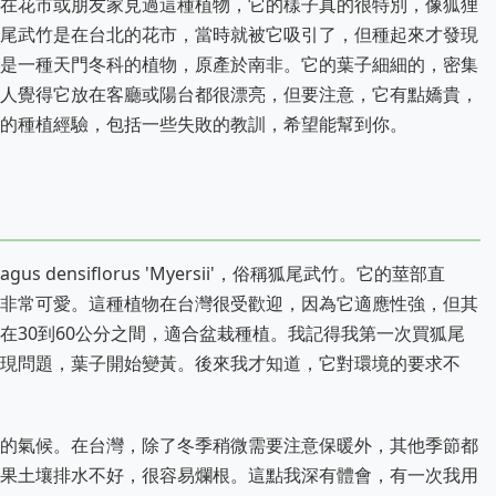
在花市或朋友家見過這種植物，它的樣子真的很特別，像狐狸
尾武竹是在台北的花市，當時就被它吸引了，但種起來才發現
是一種天門冬科的植物，原產於南非。它的葉子細細的，密集
人覺得它放在客廳或陽台都很漂亮，但要注意，它有點嬌貴，
的種植經驗，包括一些失敗的教訓，希望能幫到你。
 densiflorus 'Myersii'，俗稱狐尾武竹。它的莖部直
非常可愛。這種植物在台灣很受歡迎，因為它適應性強，但其
在30到60公分之間，適合盆栽種植。我記得我第一次買狐尾
現問題，葉子開始變黃。後來我才知道，它對環境的要求不
的氣候。在台灣，除了冬季稍微需要注意保暖外，其他季節都
果土壤排水不好，很容易爛根。這點我深有體會，有一次我用