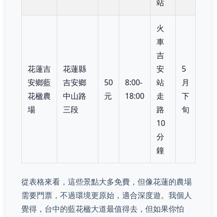
站
火
車
吉
花蓮吉
花蓮縣
安
5
安鄉藍
吉安鄉
50
8:00-
站
月
花楹農
中山路
元
18:00
走
下
場
三段
路
旬
10
分
鐘
從表格來看，這些景點大多免費，但像花蓮的農場
需要門票，不過環境更原始，適合深度遊。我個人
覺得，台中的藍花楹大道最值得去，但如果你怕