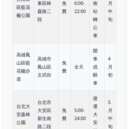
東區林
免
6:00-
南
月
區藍花
森路二
費
22:00
站
中
楹公園
段
轉
旬
公
車
開
高雄鳳
高雄市
車
4
山區藍
免
鳳山區
全天
或
月
花楹步
費
文武街
騎
初
道
車
捷
台北市
5
台北大
運
大安區
免
5:00-
月
安森林
大
新生南
費
24:00
中
公園
安
路二段
旬