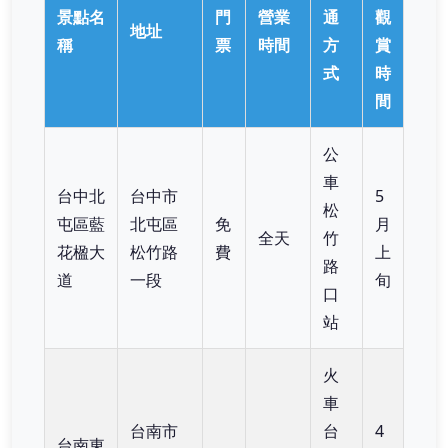
景點名
門
營業
通
觀
地址
稱
票
時間
方
賞
式
時
間
公
車
台中北
台中市
5
松
屯區藍
北屯區
免
月
全天
竹
花楹大
松竹路
費
上
路
道
一段
旬
口
站
火
車
台南市
台
4
台南東