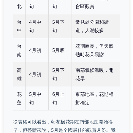
北
旬
旬
會區觀賞
台
4月中
5月下
常見於公園和街
中
旬
旬
道，人潮較多
台
花期較長，但天氣
4月初
5月底
南
熱時花朵易謝
高
5月下
南部氣候溫暖，開
4月初
雄
旬
花早
花
5月中
6月上
東部地區，花期相
蓮
旬
旬
對穩定
從表格可以看出，藍花楹花期在南部地區開始得
早，但整體來說，5月是全國最佳的觀賞月份。我